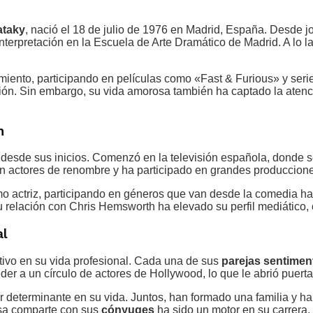
ataky
, nació el 18 de julio de 1976 en Madrid, España. Desde jo
terpretación en la Escuela de Arte Dramático de Madrid. A lo l
nimiento, participando en películas como «Fast & Furious» y ser
ión. Sin embargo, su vida amorosa también ha captado la atenció
n
 desde sus inicios. Comenzó en la televisión española, donde s
on actores de renombre y ha participado en grandes produccion
mo actriz, participando en géneros que van desde la comedia has
su relación con Chris Hemsworth ha elevado su perfil mediático, 
al
tivo en su vida profesional. Cada una de sus
parejas sentimen
eder a un círculo de actores de Hollywood, lo que le abrió puert
determinante en su vida. Juntos, han formado una familia y han
lsa comparte con sus
cónyuges
ha sido un motor en su carrera,