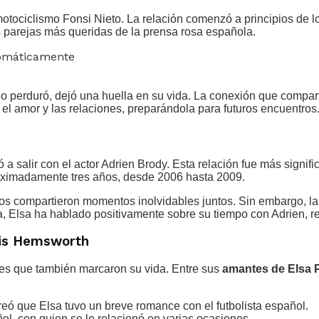
 motociclismo Fonsi Nieto. La relación comenzó a principios d
s parejas más queridas de la prensa rosa española.
tomáticamente
no perduró, dejó una huella en su vida. La conexión que compart
el amor y las relaciones, preparándola para futuros encuentros
salir con el actor Adrien Brody. Esta relación fue más signific
roximadamente tres años, desde 2006 hasta 2009.
os compartieron momentos inolvidables juntos. Sin embargo, la 
ura, Elsa ha hablado positivamente sobre su tiempo con Adrien, 
ris Hemsworth
nes que también marcaron su vida. Entre sus
amantes de Elsa 
reó que Elsa tuvo un breve romance con el futbolista español.
ol, con quien se le relacionó en varias ocasiones.