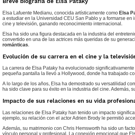
Breve biografía de Elsa Pataky
Elsa Lafuente Medianu, conocida artísticamente como
Elsa P
a estudiar en la Universidad CEU San Pablo y a formarse en in
cine y televisión, ganando reconocimiento internacional.
Elsa ha sido una figura destacada en la industria del entrete
convertido en una de las actrices más queridas de su generac
románticas
.
Evolución de su carrera en el cine y la televisió
La carrera de Elsa Pataky ha evolucionado significativamente
pequeña pantalla la llevó a Hollywood, donde ha trabajado c
A lo largo de los años, Elsa ha demostrado su versatilidad co
ha sido clave para su éxito en la industria del cine. Además, 
Impacto de sus relaciones en su vida profesion
Las relaciones de Elsa Pataky han tenido un impacto significa
ejemplo, su relación con el actor Adrien Brody le permitió acc
Además, su matrimonio con Chris Hemsworth ha sido un factor 
vínculo personal y profesional. La conexión emocional que E