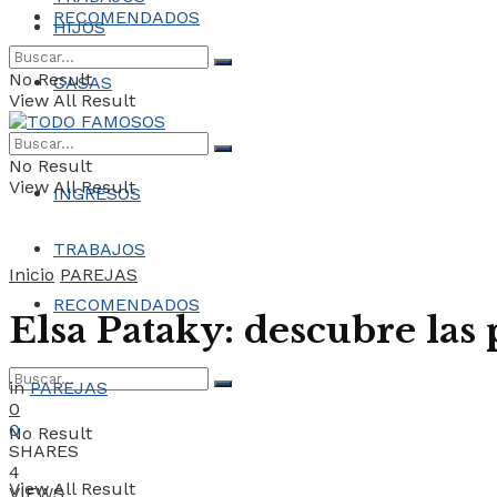
RECOMENDADOS
HIJOS
No Result
CASAS
View All Result
COCHES
No Result
View All Result
INGRESOS
TRABAJOS
Inicio
PAREJAS
RECOMENDADOS
Elsa Pataky: descubre las
in
PAREJAS
0
0
No Result
SHARES
4
View All Result
VIEWS