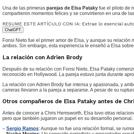
Una de las primeras
parejas de Elsa Pataky
fue el piloto de
compartieron momentos felices y se convirtieron en una de la
RESUME ESTE ARTÍCULO CON IA: Extrae lo esencial au
ChatGPT
Fonsi Nieto fue el primer amor de Elsa, y aunque su relación 
ambos. Sin embargo, esta experiencia le enseñó a Elsa sobre 
La relación con Adrien Brody
Después de su relación con Fonsi Nieto, Elsa Pataky comenzó a 
reconocido en Hollywood. La pareja estuvo junta durante ap
La relación con Adrien Brody fue intensa y apasionada, y amb
carreras llevaron a la pareja a separarse. A pesar de su rupt
Otros compañeros de Elsa Pataky antes de Ch
Antes de conocer a Chris Hemsworth, Elsa tuvo otras relacio
pero que también jugaron un papel en su desarrollo personal.
–
Sergio Ramos
: Aunque no fue una relación formal, se rumo
–
Nacho Montes
: Un conocido periodista y presentador españ