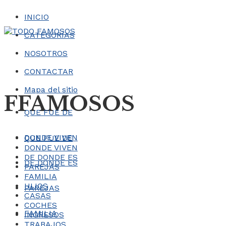
INICIO
CATEGORÍAS
NOSOTROS
CONTACTAR
Mapa del sitio
FFAMOSOS
QUE FUE DE
DONDE VIVEN
QUE FUE DE
DONDE VIVEN
DE DONDE ES
DE DONDE ES
PAREJAS
FAMILIA
HIJOS
PAREJAS
CASAS
COCHES
FAMILIA
INGRESOS
TRABAJOS