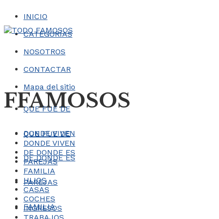
INICIO
CATEGORÍAS
NOSOTROS
CONTACTAR
Mapa del sitio
FFAMOSOS
QUE FUE DE
DONDE VIVEN
QUE FUE DE
DONDE VIVEN
DE DONDE ES
DE DONDE ES
PAREJAS
FAMILIA
HIJOS
PAREJAS
CASAS
COCHES
FAMILIA
INGRESOS
TRABAJOS