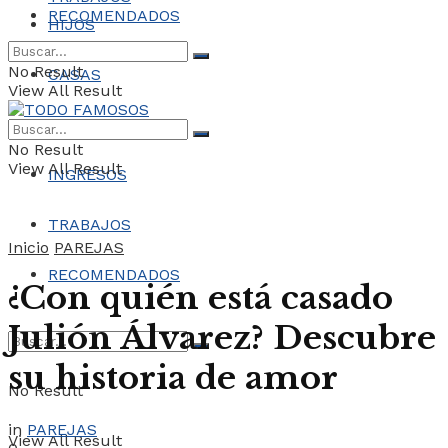
RECOMENDADOS
HIJOS
No Result
CASAS
View All Result
COCHES
No Result
View All Result
INGRESOS
TRABAJOS
Inicio
PAREJAS
RECOMENDADOS
¿Con quién está casado
Julión Álvarez? Descubre
su historia de amor
No Result
in
PAREJAS
View All Result