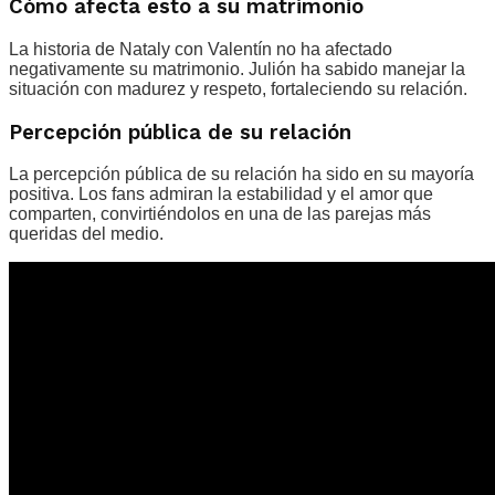
Cómo afecta esto a su matrimonio
La historia de Nataly con Valentín no ha afectado
negativamente su matrimonio. Julión ha sabido manejar la
situación con madurez y respeto, fortaleciendo su relación.
Percepción pública de su relación
La percepción pública de su relación ha sido en su mayoría
positiva. Los fans admiran la estabilidad y el amor que
comparten, convirtiéndolos en una de las parejas más
queridas del medio.