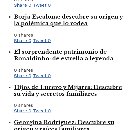
Share
0
Tweet
0
Borja Escalona: descubre su origen y
la polémica que lo rodea
0 shares
Share
0
Tweet
0
El sorprendente patrimonio de
Ronaldinho: de estrella a leyenda
0 shares
Share
0
Tweet
0
Hijos de Lucero y Mijares: Descubre
su vida y secretos familiares
0 shares
Share
0
Tweet
0
Georgina Rodríguez: Descubre su
origen y raíces familiares