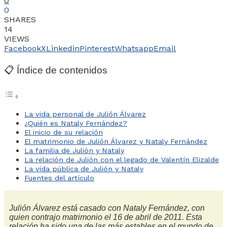
0
0
SHARES
14
VIEWS
Facebook
X
Linkedin
Pinterest
Whatsapp
Email
📋 Índice de contenidos
La vida personal de Julión Álvarez
¿Quién es Nataly Fernández?
El inicio de su relación
El matrimonio de Julión Álvarez y Nataly Fernández
La familia de Julión y Nataly
La relación de Julión con el legado de Valentín Elizalde
La vida pública de Julión y Nataly
Fuentes del artículo
Julión Álvarez está casado con Nataly Fernández, con
quien contrajo matrimonio el 16 de abril de 2011. Esta
relación ha sido una de las más estables en el mundo de