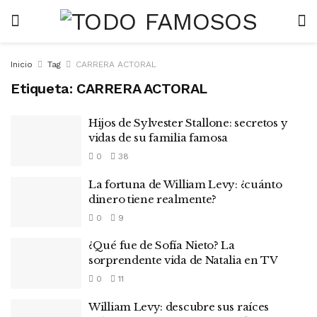
Inicio
Tag
CARRERA ACTORAL
Etiqueta:
CARRERA ACTORAL
Hijos de Sylvester Stallone: secretos y
vidas de su familia famosa
0
38
La fortuna de William Levy: ¿cuánto
dinero tiene realmente?
0
9
¿Qué fue de Sofía Nieto? La
sorprendente vida de Natalia en TV
0
11
William Levy: descubre sus raíces