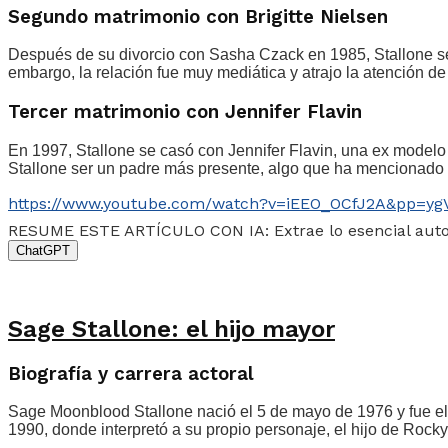
Segundo matrimonio con Brigitte Nielsen
Después de su divorcio con Sasha Czack en 1985, Stallone se c
embargo, la relación fue muy mediática y atrajo la atención de
Tercer matrimonio con Jennifer Flavin
En 1997, Stallone se casó con Jennifer Flavin, una ex modelo y
Stallone ser un padre más presente, algo que ha mencionado 
https://www.youtube.com/watch?v=iEEO_OCfJ2A&pp
RESUME ESTE ARTÍCULO CON IA: Extrae lo esencial au
ChatGPT
Sage Stallone: el hijo mayor
Biografía y carrera actoral
Sage Moonblood Stallone nació el 5 de mayo de 1976 y fue el p
1990, donde interpretó a su propio personaje, el hijo de Rock