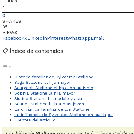
in
HIJOS
0
0
SHARES
35
VIEWS
Facebook
X
Linkedin
Pinterest
Whatsapp
Email
📋 Índice de contenidos
Historia familiar de Sylvester Stallone
Sage Stallone el hijo mayor
Seargeoh Stallone el hijo con autismo
Sophia Stallone la hija mayor
Sistine Stallone la modelo y actriz
Scarlet Stallone la hija más joven
La dinámica familiar de los Stallone
La influencia de Sylvester Stallone en sus hijos
Fuentes del artículo
Los
hijos de Stallone
son una parte fundamental de la 