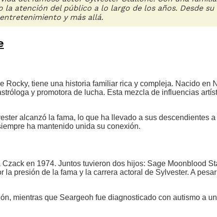
o la atención del público a lo largo de los años. Desde su h
entretenimiento y más allá.
e
e Rocky, tiene una historia familiar rica y compleja. Nacido en 
astróloga y promotora de lucha. Esta mezcla de influencias artís
ester alcanzó la fama, lo que ha llevado a sus descendientes a v
o siempre ha mantenido unida su conexión.
ha Czack en 1974. Juntos tuvieron dos hijos: Sage Moonblood St
r la presión de la fama y la carrera actoral de Sylvester. A pes
ción, mientras que Seargeoh fue diagnosticado con autismo a una