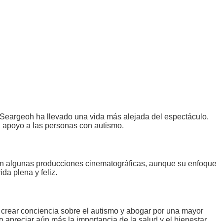
 Seargeoh ha llevado una vida más alejada del espectáculo.
l apoyo a las personas con autismo.
o en algunas producciones cinematográficas, aunque su enfoque
da plena y feliz.
ra crear conciencia sobre el autismo y abogar por una mayor
o apreciar aún más la importancia de la salud y el bienestar.