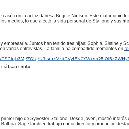
asó con la actriz danesa Brigitte Nielsen. Este matrimonio fue 
 los medios, lo que afectó la vida personal de Stallone y sus
hij
 empresaria. Juntos han tenido tres hijas: Sophia, Sistine y Sc
en varias entrevistas. La familia ha compartido momentos en
re
=ygVCSGlqb3MgZGUgU3lsdmVzdGVyIFN0YWxsb25lOiBzZWN
tomáticamente
rimer hijo de Sylvester Stallone. Desde joven, mostró interés 
y Balboa. Sage también trabajó como director y productor, desta