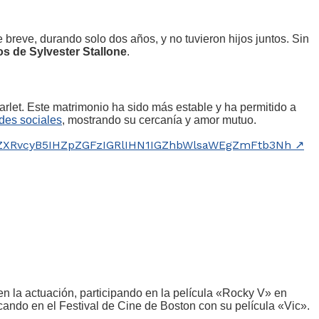
breve, durando solo dos años, y no tuvieron hijos juntos. Sin
os de Sylvester Stallone
.
arlet. Este matrimonio ha sido más estable y ha permitido a
des sociales
, mostrando su cercanía y amor mutuo.
yZXRvcyB5IHZpZGFzIGRlIHN1IGZhbWlsaWEgZmFtb3Nh
↗
en la actuación, participando en la película «Rocky V» en
cando en el Festival de Cine de Boston con su película «Vic».