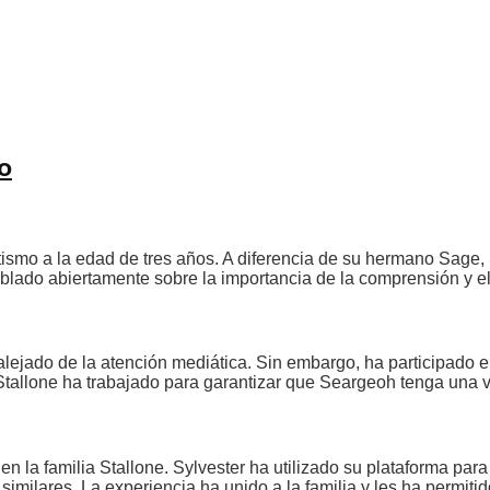
o
ismo a la edad de tres años. A diferencia de su hermano Sage,
ablado abiertamente sobre la importancia de la comprensión y e
, alejado de la atención mediática. Sin embargo, ha participad
 Stallone ha trabajado para garantizar que Seargeoh tenga una vi
en la familia Stallone. Sylvester ha utilizado su plataforma pa
imilares. La experiencia ha unido a la familia y les ha permitid