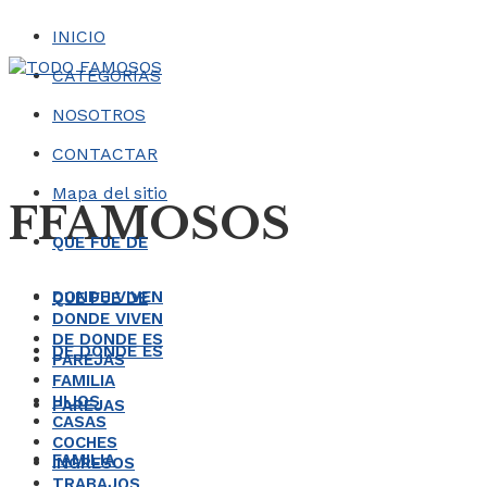
INICIO
CATEGORÍAS
NOSOTROS
CONTACTAR
Mapa del sitio
FFAMOSOS
QUE FUE DE
DONDE VIVEN
QUE FUE DE
DONDE VIVEN
DE DONDE ES
DE DONDE ES
PAREJAS
FAMILIA
HIJOS
PAREJAS
CASAS
COCHES
FAMILIA
INGRESOS
TRABAJOS