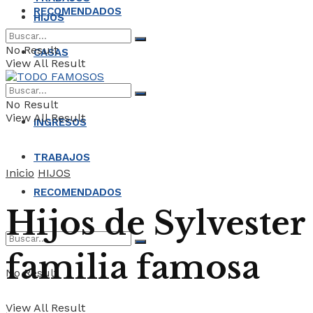
RECOMENDADOS
HIJOS
No Result
CASAS
View All Result
COCHES
No Result
View All Result
INGRESOS
TRABAJOS
Inicio
HIJOS
RECOMENDADOS
Hijos de Sylvester 
familia famosa
No Result
View All Result