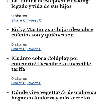
La familia de Stephen Hawking:
legado y vida de sus hijos
0 shares
Share
0
Tweet
0
Ricky Martin y sus hijos: descubre
cuántos son y quiénes son
0 shares
Share
0
Tweet
0
¿Cuánto cobra Coldplay por
concierto? Descubre su increíble
tarifa
0 shares
Share
0
Tweet
0
Dónde vive Vegetta777: descubre su
hogar en Andorra y más secretos