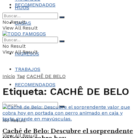
RECOMENDADOS
HIJOS
No Result
CASAS
View All Result
COCHES
No Result
View All Result
INGRESOS
TRABAJOS
Inicio
Tag
CACHÊ DE BELO
RECOMENDADOS
Etiqueta:
CACHÊ DE BELO
No Result
Cachê de Belo: Descubre el sorprendente
View All Result