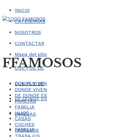
INICIO
CATEGORÍAS
NOSOTROS
CONTACTAR
Mapa del sitio
FFAMOSOS
QUE FUE DE
DONDE VIVEN
QUE FUE DE
DONDE VIVEN
DE DONDE ES
DE DONDE ES
PAREJAS
FAMILIA
HIJOS
PAREJAS
CASAS
COCHES
FAMILIA
INGRESOS
TRABAJOS