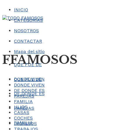
INICIO
CATEGORÍAS
NOSOTROS
CONTACTAR
Mapa del sitio
FFAMOSOS
QUE FUE DE
DONDE VIVEN
QUE FUE DE
DONDE VIVEN
DE DONDE ES
DE DONDE ES
PAREJAS
FAMILIA
HIJOS
PAREJAS
CASAS
COCHES
FAMILIA
INGRESOS
TRABAJOS