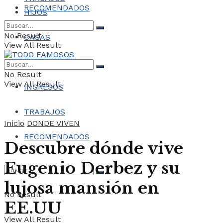
RECOMENDADOS
HIJOS
No Result
CASAS
View All Result
COCHES
No Result
View All Result
INGRESOS
TRABAJOS
Inicio
DONDE VIVEN
RECOMENDADOS
Descubre dónde vive
Eugenio Derbez y su
lujosa mansión en
No Result
EE.UU
View All Result