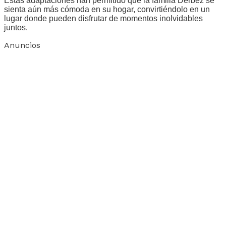
Estas adaptaciones han permitido que la familia Derbez se
sienta aún más cómoda en su hogar, convirtiéndolo en un
lugar donde pueden disfrutar de momentos inolvidables
juntos.
Anuncios