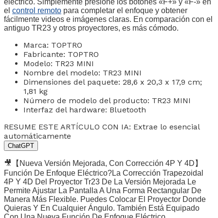
eléctrico. Simplemente presione los botones «F+» y «F-» en
el
control remoto
para completar el enfoque y obtener
fácilmente videos e imágenes claras. En comparación con el
antiguo TR23 y otros proyectores, es más cómodo.
Marca: ‎TOPTRO
Fabricante: ‎TOPTRO
Modelo: ‎TR23 MINI
Nombre del modelo: ‎TR23 MINI
Dimensiones del paquete: ‎28,6 x 20,3 x 17,9 cm;
1,81 kg
Número de modelo del producto: ‎TR23 MINI
Interfaz del hardware: ‎Bluetooth
RESUME ESTE ARTÍCULO CON IA: Extrae lo esencial
automáticamente
ChatGPT
🎥【Nueva Versión Mejorada, Con Corrección 4P Y 4D】
Función De Enfoque Eléctrico?La Corrección Trapezoidal
4P Y 4D Del Proyector Tr23 De La Versión Mejorada Le
Permite Ajustar La Pantalla A Una Forma Rectangular De
Manera Más Flexible. Puedes Colocar El Proyector Donde
Quieras Y En Cualquier Ángulo. También Está Equipado
Con Una Nueva Función De Enfoque Eléctrico.