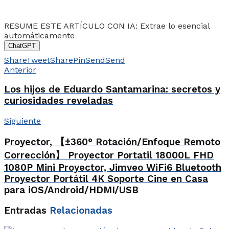
RESUME ESTE ARTÍCULO CON IA: Extrae lo esencial
automáticamente
ChatGPT
Share
Tweet
Share
Pin
Send
Send
Anterior
Los hijos de Eduardo Santamarina: secretos y
curiosidades reveladas
Siguiente
Proyector, 【±360° Rotación/Enfoque Remoto
Corrección】 Proyector Portatil 18000L FHD
1080P Mini Proyector, Jimveo WiFi6 Bluetooth
Proyector Portátil 4K Soporte Cine en Casa
para iOS/Android/HDMI/USB
Entradas
Relacionadas