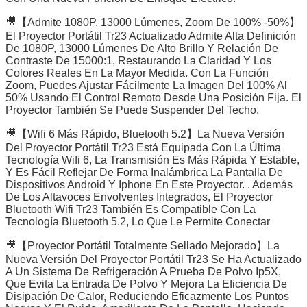
🎥【Admite 1080P, 13000 Lúmenes, Zoom De 100% -50%】
El Proyector Portátil Tr23 Actualizado Admite Alta Definición
De 1080P, 13000 Lúmenes De Alto Brillo Y Relación De
Contraste De 15000:1, Restaurando La Claridad Y Los
Colores Reales En La Mayor Medida. Con La Función
Zoom, Puedes Ajustar Fácilmente La Imagen Del 100% Al
50% Usando El Control Remoto Desde Una Posición Fija. El
Proyector También Se Puede Suspender Del Techo.
🎥【Wifi 6 Más Rápido, Bluetooth 5.2】La Nueva Versión
Del Proyector Portátil Tr23 Está Equipada Con La Última
Tecnología Wifi 6, La Transmisión Es Más Rápida Y Estable,
Y Es Fácil Reflejar De Forma Inalámbrica La Pantalla De
Dispositivos Android Y Iphone En Este Proyector. . Además
De Los Altavoces Envolventes Integrados, El Proyector
Bluetooth Wifi Tr23 También Es Compatible Con La
Tecnología Bluetooth 5.2, Lo Que Le Permite Conectar
🎥【Proyector Portátil Totalmente Sellado Mejorado】La
Nueva Versión Del Proyector Portátil Tr23 Se Ha Actualizado
A Un Sistema De Refrigeración A Prueba De Polvo Ip5X,
Que Evita La Entrada De Polvo Y Mejora La Eficiencia De
Disipación De Calor, Reduciendo Eficazmente Los Puntos