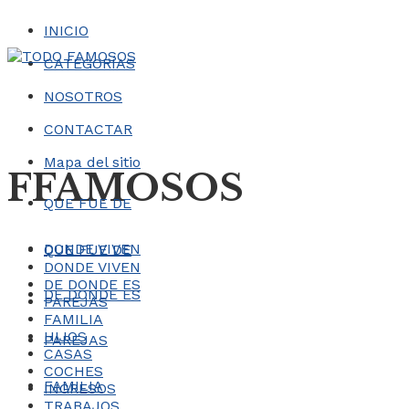
INICIO
CATEGORÍAS
NOSOTROS
CONTACTAR
Mapa del sitio
FFAMOSOS
QUE FUE DE
DONDE VIVEN
QUE FUE DE
DONDE VIVEN
DE DONDE ES
DE DONDE ES
PAREJAS
FAMILIA
HIJOS
PAREJAS
CASAS
COCHES
FAMILIA
INGRESOS
TRABAJOS