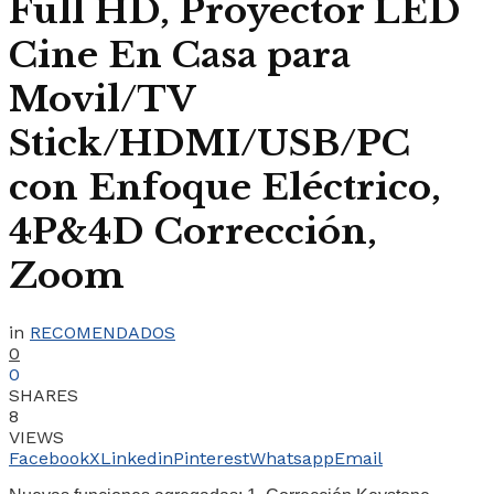
Full HD, Proyector LED
Cine En Casa para
Movil/TV
Stick/HDMI/USB/PC
con Enfoque Eléctrico,
4P&4D Corrección,
Zoom
in
RECOMENDADOS
0
0
SHARES
8
VIEWS
Facebook
X
Linkedin
Pinterest
Whatsapp
Email