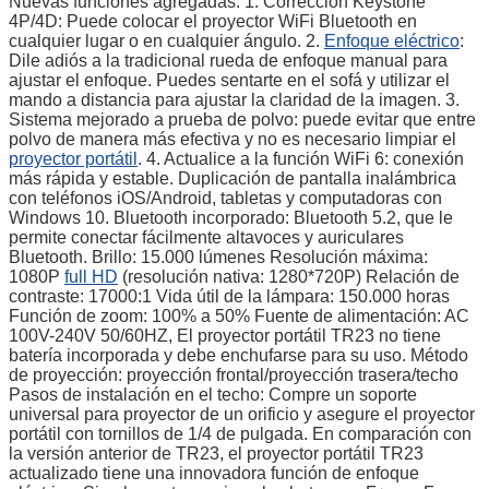
Nuevas funciones agregadas: 1. Corrección Keystone
4P/4D: Puede colocar el proyector WiFi Bluetooth en
cualquier lugar o en cualquier ángulo. 2.
Enfoque eléctrico
:
Dile adiós a la tradicional rueda de enfoque manual para
ajustar el enfoque. Puedes sentarte en el sofá y utilizar el
mando a distancia para ajustar la claridad de la imagen. 3.
Sistema mejorado a prueba de polvo: puede evitar que entre
polvo de manera más efectiva y no es necesario limpiar el
proyector portátil
. 4. Actualice a la función WiFi 6: conexión
más rápida y estable. Duplicación de pantalla inalámbrica
con teléfonos iOS/Android, tabletas y computadoras con
Windows 10. Bluetooth incorporado: Bluetooth 5.2, que le
permite conectar fácilmente altavoces y auriculares
Bluetooth. Brillo: 15.000 lúmenes Resolución máxima:
1080P
full HD
(resolución nativa: 1280*720P) Relación de
contraste: 17000:1 Vida útil de la lámpara: 150.000 horas
Función de zoom: 100% a 50% Fuente de alimentación: AC
100V-240V 50/60HZ, El proyector portátil TR23 no tiene
batería incorporada y debe enchufarse para su uso. Método
de proyección: proyección frontal/proyección trasera/techo
Pasos de instalación en el techo: Compre un soporte
universal para proyector de un orificio y asegure el proyector
portátil con tornillos de 1/4 de pulgada. En comparación con
la versión anterior de TR23, el proyector portátil TR23
actualizado tiene una innovadora función de enfoque