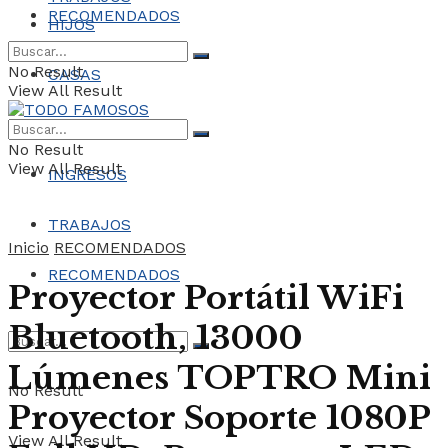
RECOMENDADOS
HIJOS
No Result
CASAS
View All Result
COCHES
No Result
View All Result
INGRESOS
TRABAJOS
Inicio
RECOMENDADOS
RECOMENDADOS
Proyector Portátil WiFi
Bluetooth, 13000
Lúmenes TOPTRO Mini
No Result
Proyector Soporte 1080P
View All Result