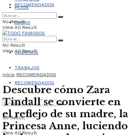
RECOMENDADOS
HIJOS
No Result
CASAS
View All Result
COCHES
No Result
View All Result
INGRESOS
TRABAJOS
Inicio
RECOMENDADOS
RECOMENDADOS
Descubre cómo Zara
Tindall se convierte en
el reflejo de su madre, la
No Result
Princesa Anne, luciendo
View All Result