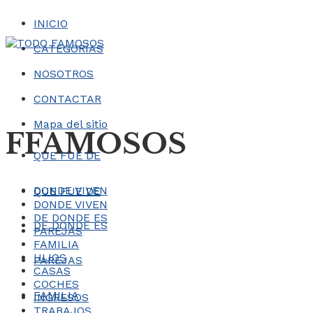
INICIO
CATEGORÍAS
NOSOTROS
CONTACTAR
Mapa del sitio
FFAMOSOS
QUE FUE DE
DONDE VIVEN
QUE FUE DE
DONDE VIVEN
DE DONDE ES
DE DONDE ES
PAREJAS
FAMILIA
HIJOS
PAREJAS
CASAS
COCHES
FAMILIA
INGRESOS
TRABAJOS