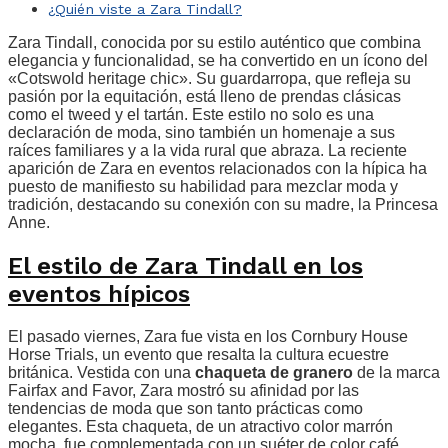
¿Quién viste a Zara Tindall?
Zara Tindall, conocida por su estilo auténtico que combina
elegancia y funcionalidad, se ha convertido en un ícono del
«Cotswold heritage chic». Su guardarropa, que refleja su
pasión por la equitación, está lleno de prendas clásicas
como el tweed y el tartán. Este estilo no solo es una
declaración de moda, sino también un homenaje a sus
raíces familiares y a la vida rural que abraza. La reciente
aparición de Zara en eventos relacionados con la hípica ha
puesto de manifiesto su habilidad para mezclar moda y
tradición, destacando su conexión con su madre, la Princesa
Anne.
El estilo de Zara Tindall en los
eventos hípicos
El pasado viernes, Zara fue vista en los Cornbury House
Horse Trials, un evento que resalta la cultura ecuestre
británica. Vestida con una
chaqueta de granero
de la marca
Fairfax and Favor, Zara mostró su afinidad por las
tendencias de moda que son tanto prácticas como
elegantes. Esta chaqueta, de un atractivo color marrón
mocha, fue complementada con un suéter de color café,