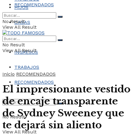
RECOMENDADOS
HIJOS
No Result
CASAS
View All Result
COCHES
No Result
View All Result
INGRESOS
TRABAJOS
Inicio
RECOMENDADOS
RECOMENDADOS
El impresionante vestido
de encaje transparente
de Sydney Sweeney que
No Result
te dejará sin aliento
View All Result