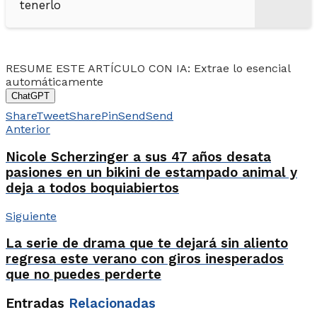
tenerlo
RESUME ESTE ARTÍCULO CON IA: Extrae lo esencial
automáticamente
ChatGPT
Share
Tweet
Share
Pin
Send
Send
Anterior
Nicole Scherzinger a sus 47 años desata
pasiones en un bikini de estampado animal y
deja a todos boquiabiertos
Siguiente
La serie de drama que te dejará sin aliento
regresa este verano con giros inesperados
que no puedes perderte
Entradas
Relacionadas