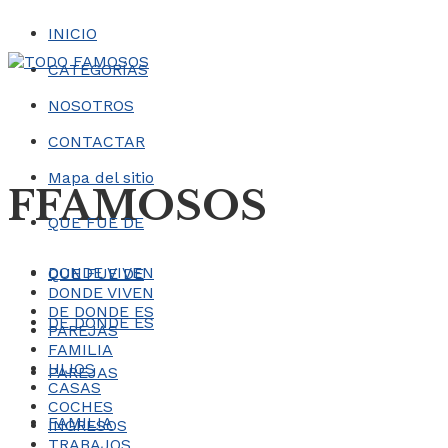
INICIO
CATEGORÍAS
NOSOTROS
CONTACTAR
Mapa del sitio
FFAMOSOS
QUE FUE DE
DONDE VIVEN
QUE FUE DE
DONDE VIVEN
DE DONDE ES
DE DONDE ES
PAREJAS
FAMILIA
HIJOS
PAREJAS
CASAS
COCHES
FAMILIA
INGRESOS
TRABAJOS