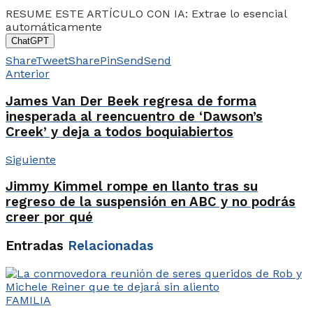
RESUME ESTE ARTÍCULO CON IA: Extrae lo esencial
automáticamente
ChatGPT
Share
Tweet
Share
Pin
Send
Send
Anterior
James Van Der Beek regresa de forma
inesperada al reencuentro de ‘Dawson’s
Creek’ y deja a todos boquiabiertos
Siguiente
Jimmy Kimmel rompe en llanto tras su
regreso de la suspensión en ABC y no podrás
creer por qué
Entradas
Relacionadas
FAMILIA