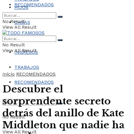
RECOMENDADOS
HIJOS
No Result
CASAS
View All Result
COCHES
No Result
View All Result
INGRESOS
TRABAJOS
Inicio
RECOMENDADOS
RECOMENDADOS
Descubre el
sorprendente secreto
detrás del anillo de Kate
No Result
Middleton que nadie ha
View All Result