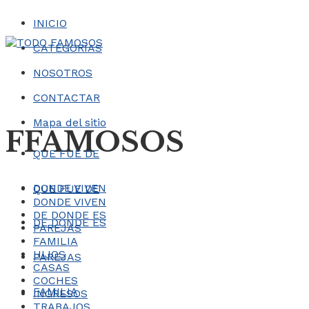
INICIO
CATEGORÍAS
NOSOTROS
CONTACTAR
Mapa del sitio
FFAMOSOS
QUE FUE DE
DONDE VIVEN
QUE FUE DE
DONDE VIVEN
DE DONDE ES
DE DONDE ES
PAREJAS
FAMILIA
HIJOS
PAREJAS
CASAS
COCHES
FAMILIA
INGRESOS
TRABAJOS