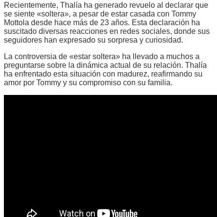
Recientemente, Thalía ha generado revuelo al declarar que
se siente «soltera», a pesar de estar casada con Tommy
Mottola desde hace más de 23 años. Esta declaración ha
suscitado diversas reacciones en redes sociales, donde sus
seguidores han expresado su sorpresa y curiosidad.
La controversia de «estar soltera» ha llevado a muchos a
preguntarse sobre la dinámica actual de su relación. Thalía
ha enfrentado esta situación con madurez, reafirmando su
amor por Tommy y su compromiso con su familia.