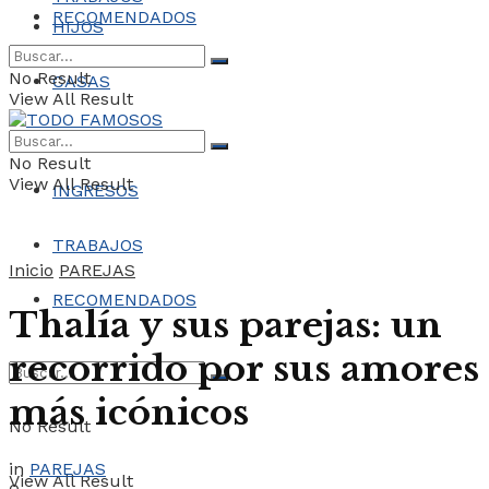
RECOMENDADOS
HIJOS
No Result
CASAS
View All Result
COCHES
No Result
View All Result
INGRESOS
TRABAJOS
Inicio
PAREJAS
RECOMENDADOS
Thalía y sus parejas: un
recorrido por sus amores
más icónicos
No Result
in
PAREJAS
View All Result