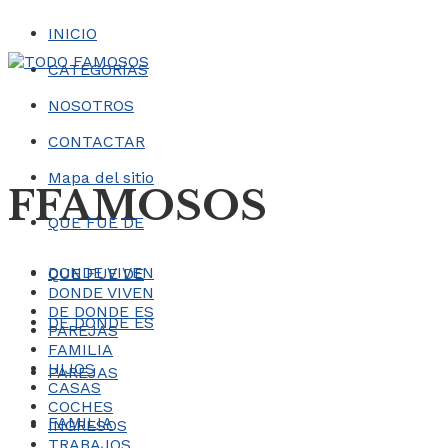
INICIO
CATEGORÍAS
NOSOTROS
CONTACTAR
Mapa del sitio
FFAMOSOS
QUE FUE DE
DONDE VIVEN
QUE FUE DE
DONDE VIVEN
DE DONDE ES
DE DONDE ES
PAREJAS
FAMILIA
HIJOS
PAREJAS
CASAS
COCHES
FAMILIA
INGRESOS
TRABAJOS