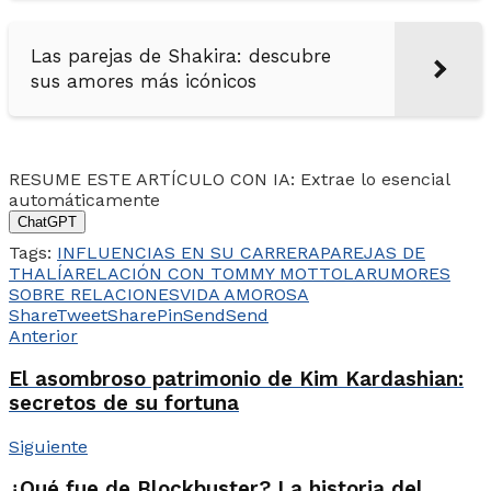
Las parejas de Shakira: descubre
sus amores más icónicos
RESUME ESTE ARTÍCULO CON IA: Extrae lo esencial
automáticamente
ChatGPT
Tags:
INFLUENCIAS EN SU CARRERA
PAREJAS DE
THALÍA
RELACIÓN CON TOMMY MOTTOLA
RUMORES
SOBRE RELACIONES
VIDA AMOROSA
Share
Tweet
Share
Pin
Send
Send
Anterior
El asombroso patrimonio de Kim Kardashian:
secretos de su fortuna
Siguiente
¿Qué fue de Blockbuster? La historia del