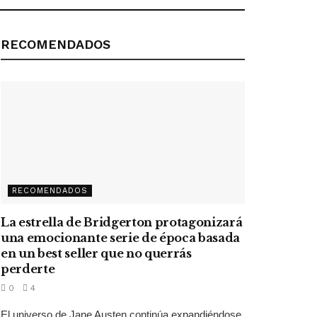
RECOMENDADOS
RECOMENDADOS
La estrella de Bridgerton protagonizará
una emocionante serie de época basada
en un best seller que no querrás
perderte
0
4
El universo de Jane Austen continúa expandiéndose