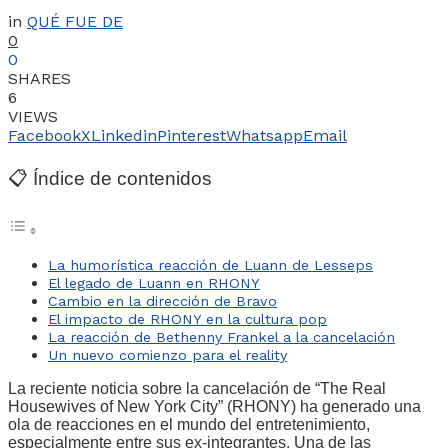
in
QUÉ FUE DE
0
0
SHARES
6
VIEWS
Facebook
X
Linkedin
Pinterest
Whatsapp
Email
📋 Índice de contenidos
La humorística reacción de Luann de Lesseps
El legado de Luann en RHONY
Cambio en la dirección de Bravo
El impacto de RHONY en la cultura pop
La reacción de Bethenny Frankel a la cancelación
Un nuevo comienzo para el reality
La reciente noticia sobre la cancelación de “The Real
Housewives of New York City” (RHONY) ha generado una
ola de reacciones en el mundo del entretenimiento,
especialmente entre sus ex-integrantes. Una de las