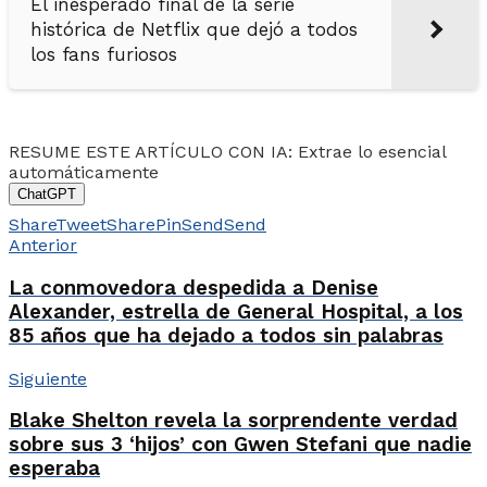
El inesperado final de la serie
histórica de Netflix que dejó a todos
los fans furiosos
RESUME ESTE ARTÍCULO CON IA: Extrae lo esencial
automáticamente
ChatGPT
Share
Tweet
Share
Pin
Send
Send
Anterior
La conmovedora despedida a Denise
Alexander, estrella de General Hospital, a los
85 años que ha dejado a todos sin palabras
Siguiente
Blake Shelton revela la sorprendente verdad
sobre sus 3 ‘hijos’ con Gwen Stefani que nadie
esperaba