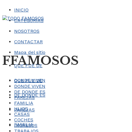
INICIO
CATEGORÍAS
NOSOTROS
CONTACTAR
Mapa del sitio
FFAMOSOS
QUE FUE DE
DONDE VIVEN
QUE FUE DE
DONDE VIVEN
DE DONDE ES
DE DONDE ES
PAREJAS
FAMILIA
HIJOS
PAREJAS
CASAS
COCHES
FAMILIA
INGRESOS
TRABAJOS