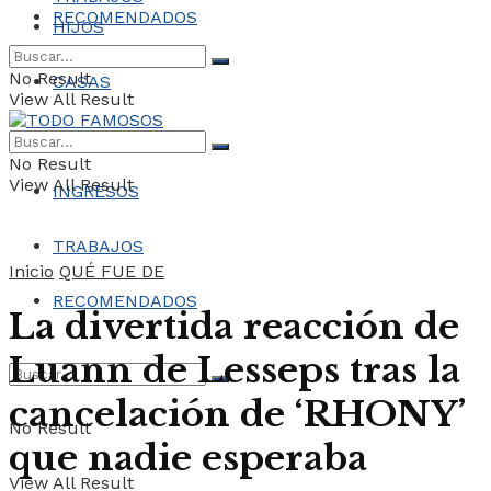
RECOMENDADOS
HIJOS
No Result
CASAS
View All Result
COCHES
No Result
View All Result
INGRESOS
TRABAJOS
Inicio
QUÉ FUE DE
RECOMENDADOS
La divertida reacción de
Luann de Lesseps tras la
cancelación de ‘RHONY’
No Result
que nadie esperaba
View All Result