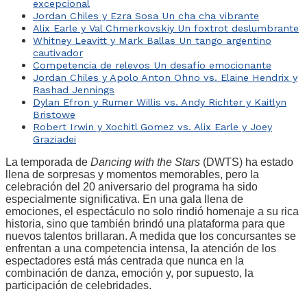
excepcional
Jordan Chiles y Ezra Sosa Un cha cha vibrante
Alix Earle y Val Chmerkovskiy Un foxtrot deslumbrante
Whitney Leavitt y Mark Ballas Un tango argentino
cautivador
Competencia de relevos Un desafío emocionante
Jordan Chiles y Apolo Anton Ohno vs. Elaine Hendrix y
Rashad Jennings
Dylan Efron y Rumer Willis vs. Andy Richter y Kaitlyn
Bristowe
Robert Irwin y Xochitl Gomez vs. Alix Earle y Joey
Graziadei
La temporada de
Dancing with the Stars
(DWTS) ha estado
llena de sorpresas y momentos memorables, pero la
celebración del 20 aniversario del programa ha sido
especialmente significativa. En una gala llena de
emociones, el espectáculo no solo rindió homenaje a su rica
historia, sino que también brindó una plataforma para que
nuevos talentos brillaran. A medida que los concursantes se
enfrentan a una competencia intensa, la atención de los
espectadores está más centrada que nunca en la
combinación de danza, emoción y, por supuesto, la
participación de celebridades.