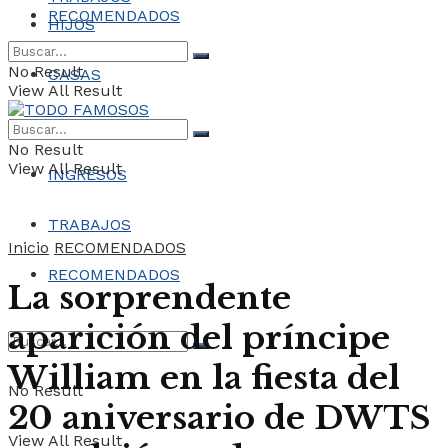
RECOMENDADOS
HIJOS
No Result
CASAS
View All Result
COCHES
No Result
View All Result
INGRESOS
TRABAJOS
Inicio
RECOMENDADOS
RECOMENDADOS
La sorprendente
aparición del príncipe
William en la fiesta del
No Result
20 aniversario de DWTS
View All Result