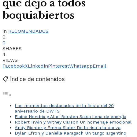
que dejó a todos
boquiabiertos
in
RECOMENDADOS
0
0
SHARES
4
VIEWS
Facebook
X
Linkedin
Pinterest
Whatsapp
Email
📋 Índice de contenidos
Los momentos destacados de la fiesta del 20
aniversario de DWTS
Elaine Hendrix y Alan Bersten Salsa llena de energía
Robert Irwin y Witney Carson Un homenaje emocional
Andy Richter y Emma Slater De la risa a la danza
Dylan Efron y Daniella Karagach Un tango argentino