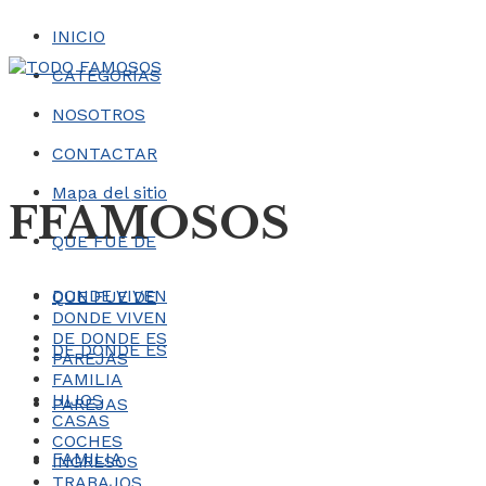
INICIO
CATEGORÍAS
NOSOTROS
CONTACTAR
Mapa del sitio
FFAMOSOS
QUE FUE DE
DONDE VIVEN
QUE FUE DE
DONDE VIVEN
DE DONDE ES
DE DONDE ES
PAREJAS
FAMILIA
HIJOS
PAREJAS
CASAS
COCHES
FAMILIA
INGRESOS
TRABAJOS