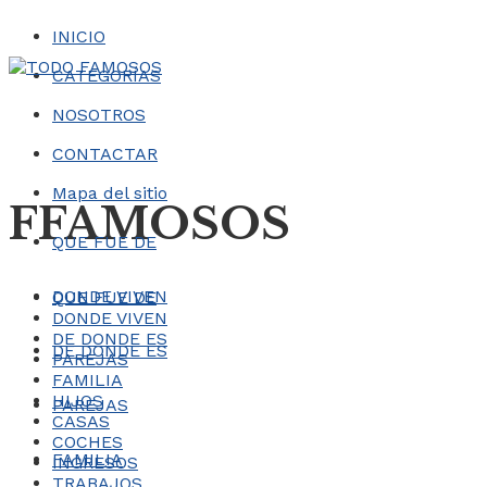
INICIO
CATEGORÍAS
NOSOTROS
CONTACTAR
Mapa del sitio
FFAMOSOS
QUE FUE DE
DONDE VIVEN
QUE FUE DE
DONDE VIVEN
DE DONDE ES
DE DONDE ES
PAREJAS
FAMILIA
HIJOS
PAREJAS
CASAS
COCHES
FAMILIA
INGRESOS
TRABAJOS