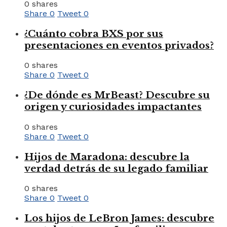
0 shares
Share
0
Tweet
0
¿Cuánto cobra BXS por sus
presentaciones en eventos privados?
0 shares
Share
0
Tweet
0
¿De dónde es MrBeast? Descubre su
origen y curiosidades impactantes
0 shares
Share
0
Tweet
0
Hijos de Maradona: descubre la
verdad detrás de su legado familiar
0 shares
Share
0
Tweet
0
Los hijos de LeBron James: descubre