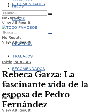
RECOMENDADOS
HIJOS
No Result
CASAS
View All Result
COCHES
No Result
View All Result
INGRESOS
TRABAJOS
Inicio
PAREJAS
RECOMENDADOS
Rebeca Garza: La
fascinante vida de la
esposa de Pedro
No Result
Fernández
View All Result