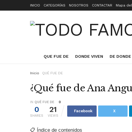
INICIO
CATEGORÍAS
NOSOTROS
CONTACTAR
Mapa del
QUE FUE DE
DONDE VIVEN
DE DONDE
Inicio
QUÉ FUE DE
¿Qué fue de Ana Angui
IN
QUÉ FUE DE
0
0
21
Facebook
X
SHARES
VIEWS
📋 Índice de contenidos