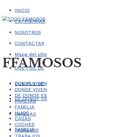
INICIO
CATEGORÍAS
NOSOTROS
CONTACTAR
Mapa del sitio
FFAMOSOS
QUE FUE DE
DONDE VIVEN
QUE FUE DE
DONDE VIVEN
DE DONDE ES
DE DONDE ES
PAREJAS
FAMILIA
HIJOS
PAREJAS
CASAS
COCHES
FAMILIA
INGRESOS
TRABAJOS