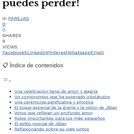
puedes perder!
in
PAREJAS
0
0
SHARES
9
VIEWS
Facebook
X
Linkedin
Pinterest
Whatsapp
Email
📋 Índice de contenidos
Una celebración llena de amor y alegría
Un compromiso que ha superado obstáculos
Una ceremonia significativa y emotiva
El toque especial de la granja y la visión de Jillian
Votos que reflejan un profundo amor
Roles importantes para los más pequeños
El estilo nupcial de Jillian
Reflexionando sobre su viaje juntos