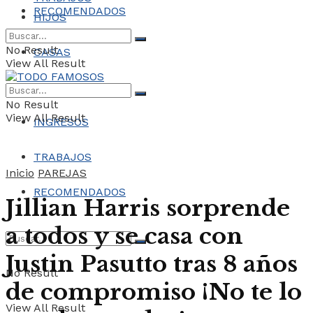
RECOMENDADOS
HIJOS
No Result
CASAS
View All Result
COCHES
No Result
View All Result
INGRESOS
TRABAJOS
Inicio
PAREJAS
RECOMENDADOS
Jillian Harris sorprende
a todos y se casa con
Justin Pasutto tras 8 años
No Result
de compromiso ¡No te lo
View All Result