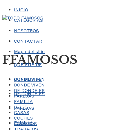
INICIO
CATEGORÍAS
NOSOTROS
CONTACTAR
Mapa del sitio
FFAMOSOS
QUE FUE DE
DONDE VIVEN
QUE FUE DE
DONDE VIVEN
DE DONDE ES
DE DONDE ES
PAREJAS
FAMILIA
HIJOS
PAREJAS
CASAS
COCHES
FAMILIA
INGRESOS
TRABAJOS