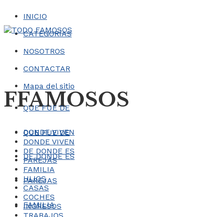
INICIO
CATEGORÍAS
NOSOTROS
CONTACTAR
Mapa del sitio
FFAMOSOS
QUE FUE DE
DONDE VIVEN
QUE FUE DE
DONDE VIVEN
DE DONDE ES
DE DONDE ES
PAREJAS
FAMILIA
HIJOS
PAREJAS
CASAS
COCHES
FAMILIA
INGRESOS
TRABAJOS