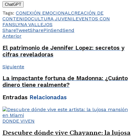
ChatGPT
Tags:
CONEXIÓN EMOCIONAL
CREACIÓN DE
CONTENIDO
CULTURA JUVENIL
EVENTOS CON
FANS
LYNA VALLEJOS
Share
Tweet
Share
Pin
Send
Send
Anterior
El patrimonio de Jennifer Lopez: secretos y
cifras reveladoras
Siguiente
La impactante fortuna de Madonna: ¿Cuánto
dinero tiene realmente?
Entradas
Relacionadas
DONDE VIVEN
Descubre dónde vive Chayanne: la lujosa