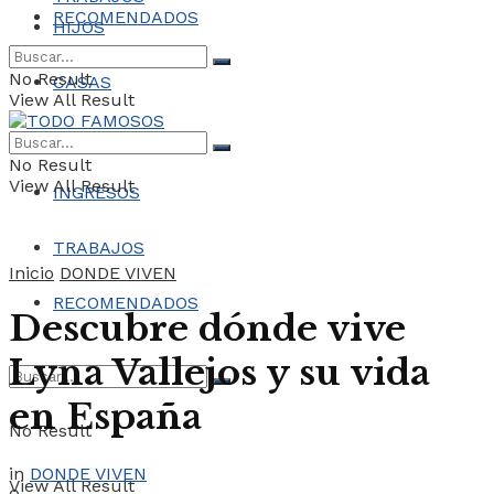
RECOMENDADOS
HIJOS
No Result
CASAS
View All Result
COCHES
No Result
View All Result
INGRESOS
TRABAJOS
Inicio
DONDE VIVEN
RECOMENDADOS
Descubre dónde vive
Lyna Vallejos y su vida
en España
No Result
in
DONDE VIVEN
View All Result