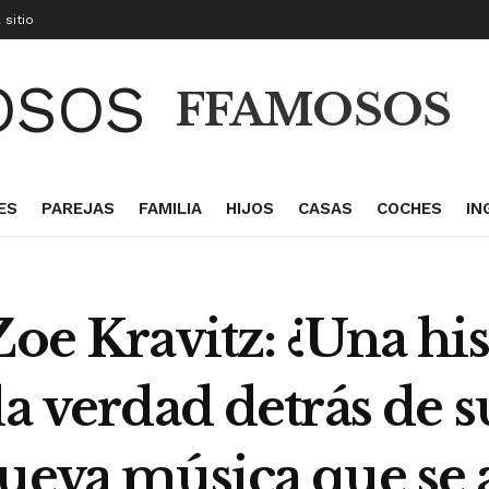
 sitio
FFAMOSOS
ES
PAREJAS
FAMILIA
HIJOS
CASAS
COCHES
IN
Zoe Kravitz: ¿Una hi
la verdad detrás de 
nueva música que se 