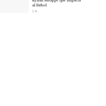
Kylian Mbappé que impacta
al fútbol
15