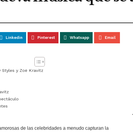
Linkedin
Pinterest
Whatsapp
Email
Styles y Zoë Kravitz
avitz
pectáculo
ntes
 amorosas de las celebridades a menudo capturan la