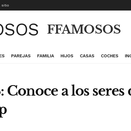
 sitio
FFAMOSOS
ES
PAREJAS
FAMILIA
HIJOS
CASAS
COCHES
IN
 Conoce a los seres 
op