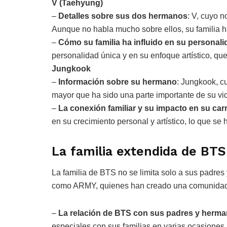
V (Taehyung)
–
Detalles sobre sus dos hermanos
: V, cuyo 
Aunque no habla mucho sobre ellos, su familia ha
–
Cómo su familia ha influido en su personalid
personalidad única y en su enfoque artístico, qu
Jungkook
–
Información sobre su hermano
: Jungkook, c
mayor que ha sido una parte importante de su vi
–
La conexión familiar y su impacto en su carr
en su crecimiento personal y artístico, lo que se h
La familia extendida de BTS
La familia de BTS no se limita solo a sus padre
como ARMY, quienes han creado una comunidad 
–
La relación de BTS con sus padres y herm
especiales con sus familias en varias ocasiones