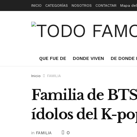
INICIO
CATEGORÍAS
NOSOTROS
CONTACTAR
Mapa del
QUE FUE DE
DONDE VIVEN
DE DONDE 
Inicio
FAMILIA
Familia de BTS:
ídolos del K-p
0
in
FAMILIA