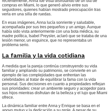
recientemente, Anna fue vista disfrutando de un día de
compras en Miami, lo que generó alivio entre sus
seguidores, quienes habían mostrado preocupación tras
verla en una silla de ruedas.
En esas imágenes, Anna lucía sonriente y saludable,
acompañada por sus tres pequeños y un amigo. Aunque
había sido vista anteriormente con una bota médica, su
madre política, Isabel Preysler, aclaró que se trataba de una
lesión menor, un esguince, que no representaba un
problema serio.
La familia y la vida cotidiana
A medida que la pareja continúa construyendo su vida
familiar y ampliando su patrimonio, se convierte en un
ejemplo de las complejidades que enfrentan las
celebridades al tratar de equilibrar la fama con la vida
personal. Sus decisiones en cuanto a propiedades reflejan
sus prioridades: crear un ambiente seguro y acogedor para
sus hijos mientras disfrutan de la belleza y el lujo que Miami
ofrece.
La dinámica familiar entre Anna y Enrique se basa en el
apoyo mutuo y la dedicación a su prole. A pesar de su