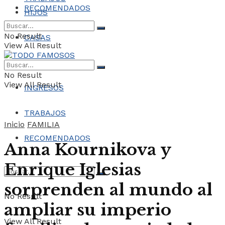
RECOMENDADOS
HIJOS
No Result
CASAS
View All Result
COCHES
No Result
View All Result
INGRESOS
TRABAJOS
Inicio
FAMILIA
RECOMENDADOS
Anna Kournikova y
Enrique Iglesias
sorprenden al mundo al
No Result
ampliar su imperio
View All Result