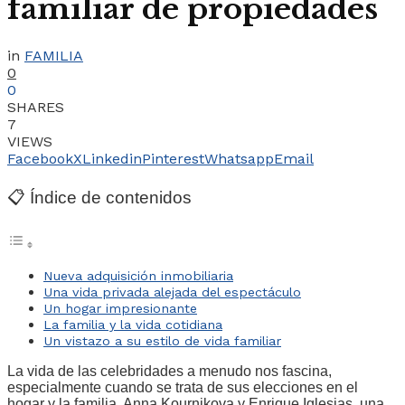
familiar de propiedades
in
FAMILIA
0
0
SHARES
7
VIEWS
Facebook
X
Linkedin
Pinterest
Whatsapp
Email
📋 Índice de contenidos
Nueva adquisición inmobiliaria
Una vida privada alejada del espectáculo
Un hogar impresionante
La familia y la vida cotidiana
Un vistazo a su estilo de vida familiar
La vida de las celebridades a menudo nos fascina,
especialmente cuando se trata de sus elecciones en el
hogar y la familia. Anna Kournikova y Enrique Iglesias, una