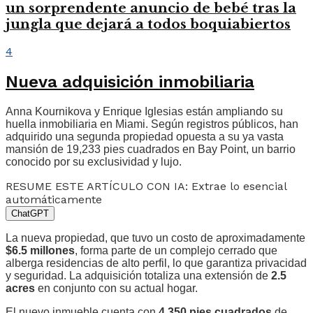
un sorprendente anuncio de bebé tras la
jungla que dejará a todos boquiabiertos
4
Nueva adquisición inmobiliaria
Anna Kournikova y Enrique Iglesias están ampliando su
huella inmobiliaria en Miami. Según registros públicos, han
adquirido una segunda propiedad opuesta a su ya vasta
mansión de 19,233 pies cuadrados en Bay Point, un barrio
conocido por su exclusividad y lujo.
RESUME ESTE ARTÍCULO CON IA: Extrae lo esencial
automáticamente
ChatGPT
La nueva propiedad, que tuvo un costo de aproximadamente
$6.5 millones
, forma parte de un complejo cerrado que
alberga residencias de alto perfil, lo que garantiza privacidad
y seguridad. La adquisición totaliza una extensión de
2.5
acres
en conjunto con su actual hogar.
El nuevo inmueble cuenta con
4,350 pies cuadrados
de