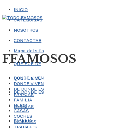
INICIO
CATEGORÍAS
NOSOTROS
CONTACTAR
Mapa del sitio
FFAMOSOS
QUE FUE DE
DONDE VIVEN
QUE FUE DE
DONDE VIVEN
DE DONDE ES
DE DONDE ES
PAREJAS
FAMILIA
HIJOS
PAREJAS
CASAS
COCHES
FAMILIA
INGRESOS
TRABAJOS