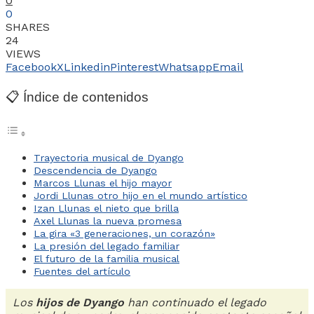
0
0
SHARES
24
VIEWS
Facebook
X
Linkedin
Pinterest
Whatsapp
Email
📋 Índice de contenidos
Trayectoria musical de Dyango
Descendencia de Dyango
Marcos Llunas el hijo mayor
Jordi Llunas otro hijo en el mundo artístico
Izan Llunas el nieto que brilla
Axel Llunas la nueva promesa
La gira «3 generaciones, un corazón»
La presión del legado familiar
El futuro de la familia musical
Fuentes del artículo
Los
hijos de Dyango
han continuado el legado