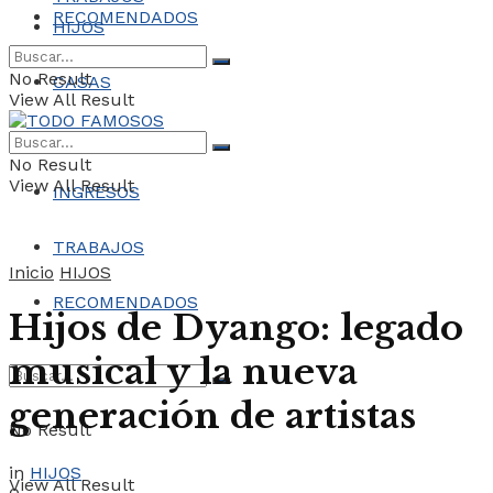
RECOMENDADOS
HIJOS
No Result
CASAS
View All Result
COCHES
No Result
View All Result
INGRESOS
TRABAJOS
Inicio
HIJOS
RECOMENDADOS
Hijos de Dyango: legado
musical y la nueva
generación de artistas
No Result
in
HIJOS
View All Result