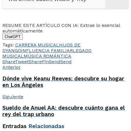
RESUME ESTE ARTÍCULO CON IA: Extrae lo esencial
automáticamente
ChatGPT
Tags:
CARRERA MUSICAL
HIJOS DE
DYANGO
INFLUENCIA FAMILIAR
LEGADO
MUSICAL
MÚSICA ROMÁNTICA
Share
Tweet
Share
Pin
Send
Send
Anterior
Dónde vive Keanu Reeves: descubre su hogar
en Los Ángeles
Siguiente
Sueldo de Anuel AA: descubre cuánto gana el
rey del trap urbano
Entradas
Relacionadas