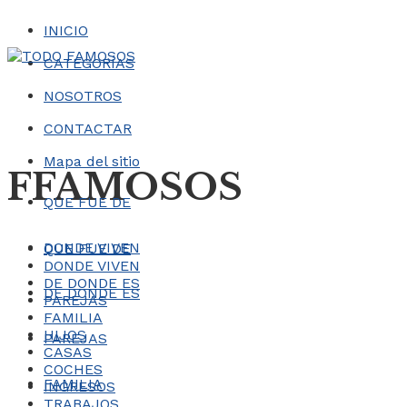
INICIO
CATEGORÍAS
NOSOTROS
CONTACTAR
Mapa del sitio
FFAMOSOS
QUE FUE DE
DONDE VIVEN
QUE FUE DE
DONDE VIVEN
DE DONDE ES
DE DONDE ES
PAREJAS
FAMILIA
HIJOS
PAREJAS
CASAS
COCHES
FAMILIA
INGRESOS
TRABAJOS