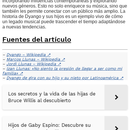
incorporando influencias contemporáneas y explorando
nuevos géneros. Esto no solo enriquece su música, sino que
también les permite conectar con un público más amplio. La
historia de Dyango y sus hijos es un ejemplo vivo de cómo
un legado musical puede trascender el tiempo adaptándose
a nuevas tendencias.
Fuentes del artículo
–
Dyango – Wikipedia
↗
–
Marcos Llunas – Wikipedia
↗
–
Jordi Llunas – Wikipedia
↗
–
Izan Llunas: «No siento la presión de llegar a ser como mi
familia»
↗
–
Dyango de gira con su hijo y su nieto por Latinoamérica
↗
Los secretos y la vida de las hijas de
Bruce Willis al descubierto
Hijos de Gaby Espino: Descubre su