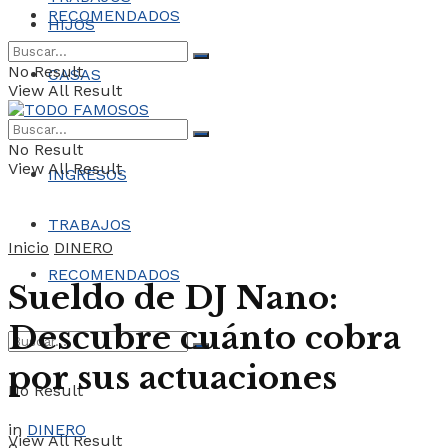
RECOMENDADOS
HIJOS
No Result
CASAS
View All Result
COCHES
No Result
View All Result
INGRESOS
TRABAJOS
Inicio
DINERO
RECOMENDADOS
Sueldo de DJ Nano:
Descubre cuánto cobra
por sus actuaciones
No Result
in
DINERO
View All Result