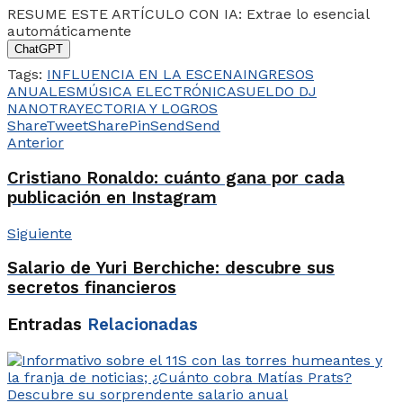
RESUME ESTE ARTÍCULO CON IA: Extrae lo esencial
automáticamente
ChatGPT
Tags:
INFLUENCIA EN LA ESCENA
INGRESOS
ANUALES
MÚSICA ELECTRÓNICA
SUELDO DJ
NANO
TRAYECTORIA Y LOGROS
Share
Tweet
Share
Pin
Send
Send
Anterior
Cristiano Ronaldo: cuánto gana por cada
publicación en Instagram
Siguiente
Salario de Yuri Berchiche: descubre sus
secretos financieros
Entradas
Relacionadas