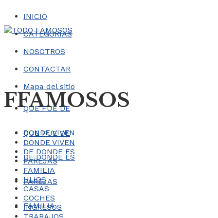
INICIO
CATEGORÍAS
NOSOTROS
CONTACTAR
Mapa del sitio
FFAMOSOS
QUE FUE DE
DONDE VIVEN
QUE FUE DE
DONDE VIVEN
DE DONDE ES
DE DONDE ES
PAREJAS
FAMILIA
HIJOS
PAREJAS
CASAS
COCHES
FAMILIA
INGRESOS
TRABAJOS