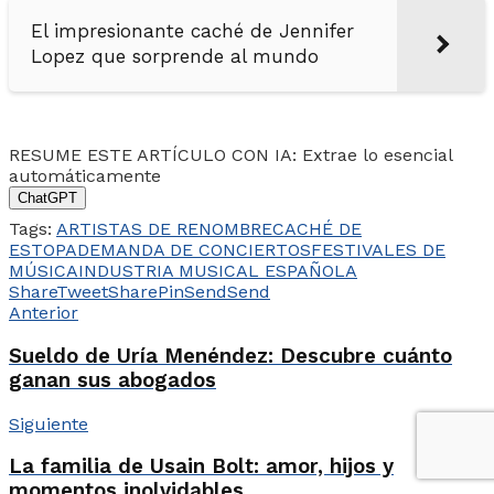
El impresionante caché de Jennifer
Lopez que sorprende al mundo
RESUME ESTE ARTÍCULO CON IA: Extrae lo esencial
automáticamente
ChatGPT
Tags:
ARTISTAS DE RENOMBRE
CACHÉ DE
ESTOPA
DEMANDA DE CONCIERTOS
FESTIVALES DE
MÚSICA
INDUSTRIA MUSICAL ESPAÑOLA
Share
Tweet
Share
Pin
Send
Send
Anterior
Sueldo de Uría Menéndez: Descubre cuánto
ganan sus abogados
Siguiente
La familia de Usain Bolt: amor, hijos y
momentos inolvidables