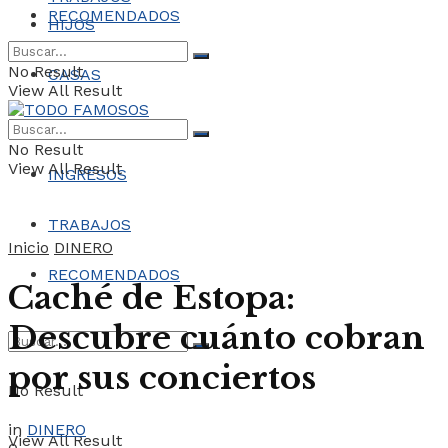
RECOMENDADOS
HIJOS
No Result
CASAS
View All Result
COCHES
No Result
View All Result
INGRESOS
TRABAJOS
Inicio
DINERO
RECOMENDADOS
Caché de Estopa:
Descubre cuánto cobran
por sus conciertos
No Result
in
DINERO
View All Result