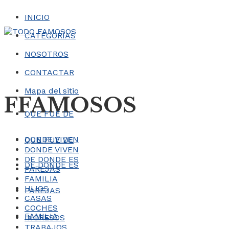
INICIO
CATEGORÍAS
NOSOTROS
CONTACTAR
Mapa del sitio
FFAMOSOS
QUE FUE DE
DONDE VIVEN
QUE FUE DE
DONDE VIVEN
DE DONDE ES
DE DONDE ES
PAREJAS
FAMILIA
HIJOS
PAREJAS
CASAS
COCHES
FAMILIA
INGRESOS
TRABAJOS