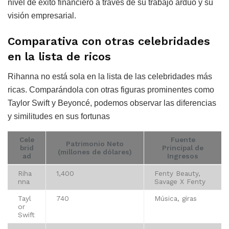
nivel de éxito financiero a través de su trabajo arduo y su
visión empresarial.
Comparativa con otras celebridades
en la lista de ricos
Rihanna no está sola en la lista de las celebridades más
ricas. Comparándola con otras figuras prominentes como
Taylor Swift y Beyoncé, podemos observar las diferencias
y similitudes en sus fortunas
Cele
Fuente
Patrimonio Neto
brid
Principal de
(millones de dólares)
ad
Ingresos
Riha
1,400
Fenty Beauty,
nna
Savage X Fenty
Tayl
740
Música, giras
or
Swift