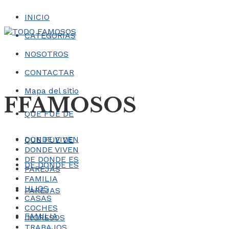
INICIO
CATEGORÍAS
NOSOTROS
CONTACTAR
Mapa del sitio
FFAMOSOS
QUE FUE DE
DONDE VIVEN
QUE FUE DE
DONDE VIVEN
DE DONDE ES
DE DONDE ES
PAREJAS
FAMILIA
HIJOS
PAREJAS
CASAS
COCHES
FAMILIA
INGRESOS
TRABAJOS