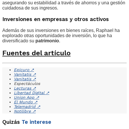
asegurando su estabilidad a través de ahorros y una gestión
cuidadosa de sus ingresos.
Inversiones en empresas y otros activos
Además de sus inversiones en bienes raíces, Raphael ha
explorado otras oportunidades de inversión, lo que ha
diversificado su
patrimonio
.
Fuentes del artículo
Epicuro
↗
Vanitatis
↗
Vanitatis
↗
Espectáculos
Lecturas
↗
Libertad Digital
↗
Union App
↗
El Mundo
↗
Telemadrid
↗
Notilibre
↗
Quizás
Te interese