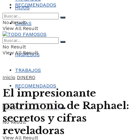
RECOMENDADOS
HIJOS
No Result
CASAS
View All Result
COCHES
No Result
View All Result
INGRESOS
TRABAJOS
Inicio
DINERO
RECOMENDADOS
El impresionante
patrimonio de Raphael:
secretos y cifras
No Result
reveladoras
View All Result