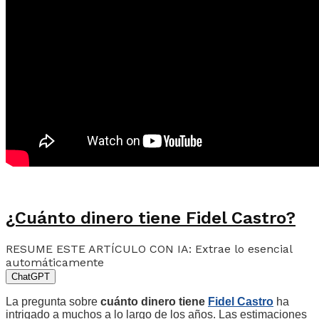
¿Cuánto dinero tiene Fidel Castro?
RESUME ESTE ARTÍCULO CON IA: Extrae lo esencial
automáticamente
ChatGPT
La pregunta sobre
cuánto dinero tiene
Fidel Castro
ha
intrigado a muchos a lo largo de los años. Las estimaciones