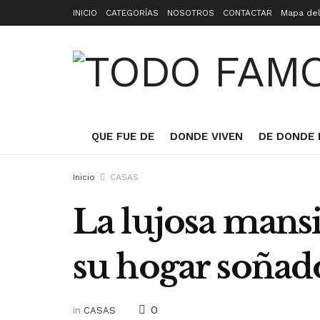
INICIO
CATEGORÍAS
NOSOTROS
CONTACTAR
Mapa del
QUE FUE DE
DONDE VIVEN
DE DONDE 
Inicio
CASAS
La lujosa mans
su hogar soñad
0
in
CASAS