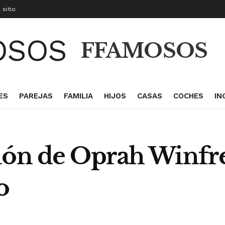
 sitio
FFAMOSOS
ES
PAREJAS
FAMILIA
HIJOS
CASAS
COCHES
IN
ión de Oprah Winfrey
o