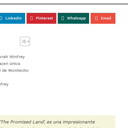
Linkedin
Pinterest
Whatsapp
Email
Oprah Winfrey
acen única
d de Montecito
nfrey
‘The Promised Land’, es una impresionante