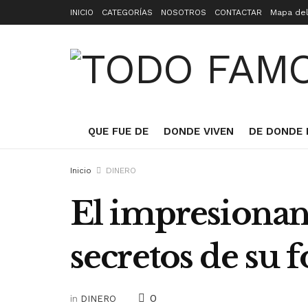
INICIO
CATEGORÍAS
NOSOTROS
CONTACTAR
Mapa del
QUE FUE DE
DONDE VIVEN
DE DONDE 
Inicio
DINERO
El impresionan
secretos de su 
0
in
DINERO