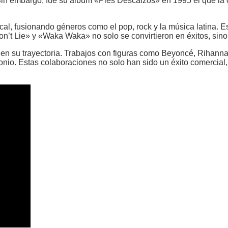
in embargo, fue su álbum «Pies Descalzos» en 1995 el que la ca
cal, fusionando géneros como el pop, rock y la música latina. Es
t Lie» y «Waka Waka» no solo se convirtieron en éxitos, sino 
s en su trayectoria. Trabajos con figuras como Beyoncé, Rihann
nio. Estas colaboraciones no solo han sido un éxito comercial