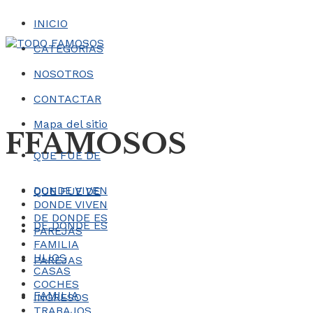
INICIO
CATEGORÍAS
NOSOTROS
CONTACTAR
Mapa del sitio
FFAMOSOS
QUE FUE DE
DONDE VIVEN
QUE FUE DE
DONDE VIVEN
DE DONDE ES
DE DONDE ES
PAREJAS
FAMILIA
HIJOS
PAREJAS
CASAS
COCHES
FAMILIA
INGRESOS
TRABAJOS