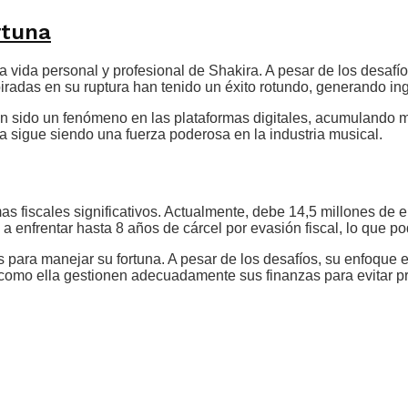
rtuna
la vida personal y profesional de Shakira. A pesar de los desa
iradas en su ruptura han tenido un éxito rotundo, generando in
n sido un fenómeno en las plataformas digitales, acumulando mi
 sigue siendo una fuerza poderosa en la industria musical.
mas fiscales significativos. Actualmente, debe 14,5 millones d
a enfrentar hasta 8 años de cárcel por evasión fiscal, lo que po
ara manejar su fortuna. A pesar de los desafíos, su enfoque en 
 como ella gestionen adecuadamente sus finanzas para evitar p