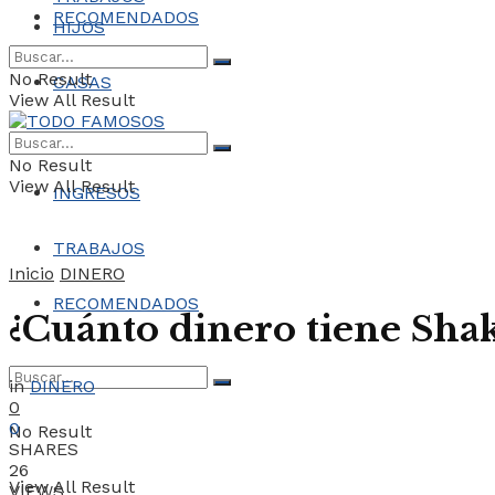
RECOMENDADOS
HIJOS
No Result
CASAS
View All Result
COCHES
No Result
View All Result
INGRESOS
TRABAJOS
Inicio
DINERO
RECOMENDADOS
¿Cuánto dinero tiene Sha
in
DINERO
0
0
No Result
SHARES
26
View All Result
VIEWS