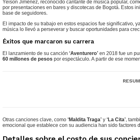
Yeison Jiménez, reconocido cantante de música popular, come
por presentaciones en bares y discotecas de Bogotá. Estos ini
base de seguidores.
El impacto de su trabajo en estos espacios fue significativo, y
música lo llevó a perseverar y buscar oportunidades para crece
Éxitos que marcaron su carrera
El lanzamiento de su canción
‘Aventurero’
en 2018 fue un punt
60 millones de pesos
por espectáculo. A partir de ese momen
RESUME
Otras canciones clave, como
‘Maldita Traga’
y
‘La Cita’
, tamb
emocional que establece con su audiencia han sido factores d
Detalles sobre el costo de sus concie