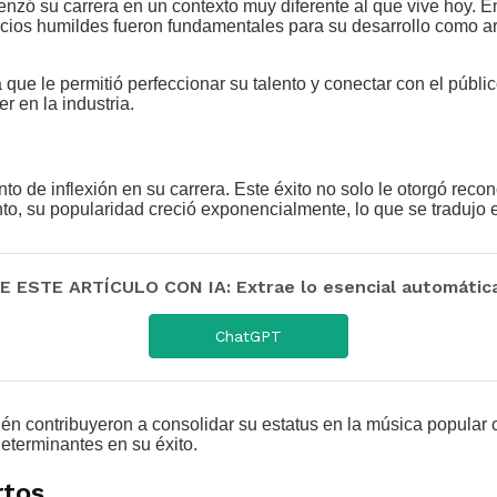
nzó su carrera en un contexto muy diferente al que vive hoy. 
cios humildes fueron fundamentales para su desarrollo como arti
a que le permitió perfeccionar su talento y conectar con el públi
r en la industria.
o de inflexión en su carrera. Este éxito no solo le otorgó reco
to, su popularidad creció exponencialmente, lo que se tradujo 
 ESTE ARTÍCULO CON IA: Extrae lo esencial automáti
ChatGPT
ién contribuyeron a consolidar su estatus en la música popular
eterminantes en su éxito.
rtos