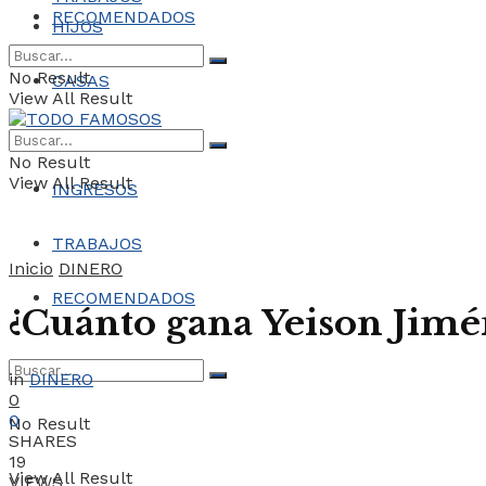
RECOMENDADOS
HIJOS
No Result
CASAS
View All Result
COCHES
No Result
View All Result
INGRESOS
TRABAJOS
Inicio
DINERO
RECOMENDADOS
¿Cuánto gana Yeison Jimé
in
DINERO
0
0
No Result
SHARES
19
View All Result
VIEWS