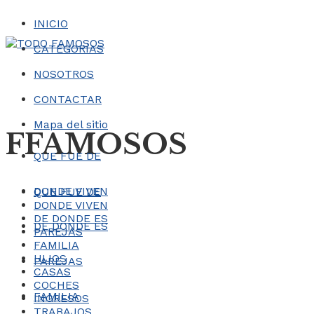
INICIO
CATEGORÍAS
NOSOTROS
CONTACTAR
Mapa del sitio
FFAMOSOS
QUE FUE DE
DONDE VIVEN
QUE FUE DE
DONDE VIVEN
DE DONDE ES
DE DONDE ES
PAREJAS
FAMILIA
HIJOS
PAREJAS
CASAS
COCHES
FAMILIA
INGRESOS
TRABAJOS