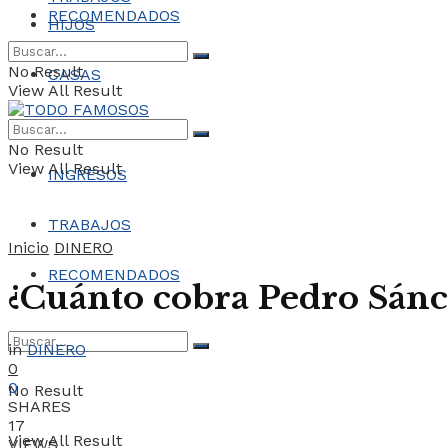
RECOMENDADOS
HIJOS
No Result
CASAS
View All Result
COCHES
No Result
View All Result
INGRESOS
TRABAJOS
Inicio
DINERO
RECOMENDADOS
¿Cuánto cobra Pedro Sánc
in
DINERO
0
0
No Result
SHARES
17
View All Result
VIEWS