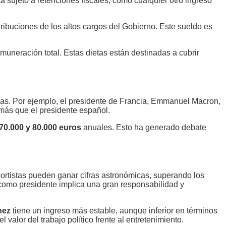
á sujeto a retenciones fiscales, como cualquier otro ingreso
ribuciones de los altos cargos del Gobierno. Este sueldo es
uneración total. Estas dietas están destinadas a cubrir
tivas. Por ejemplo, el presidente de Francia, Emmanuel Macron,
 más que el presidente español.
70.000 y 80.000 euros
anuales. Esto ha generado debate
rtistas pueden ganar cifras astronómicas, superando los
 como presidente implica una gran responsabilidad y
hez
tiene un ingreso más estable, aunque inferior en términos
 valor del trabajo político frente al entretenimiento.