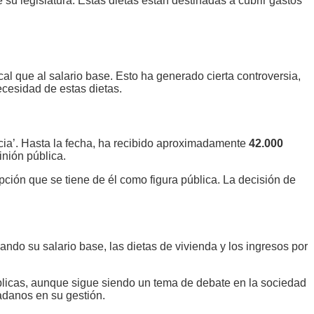
 su legislatura. Estas dietas están destinadas a cubrir gastos
cal que al salario base. Esto ha generado cierta controversia,
ecesidad de estas dietas.
cia’. Hasta la fecha, ha recibido aproximadamente
42.000
inión pública.
pción que se tiene de él como figura pública. La decisión de
ando su salario base, las dietas de vivienda y los ingresos por
úblicas, aunque sigue siendo un tema de debate en la sociedad
adanos en su gestión.