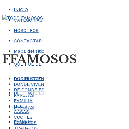
INICIO
CATEGORÍAS
NOSOTROS
CONTACTAR
Mapa del sitio
FFAMOSOS
QUE FUE DE
DONDE VIVEN
QUE FUE DE
DONDE VIVEN
DE DONDE ES
DE DONDE ES
PAREJAS
FAMILIA
HIJOS
PAREJAS
CASAS
COCHES
FAMILIA
INGRESOS
TRABAJOS