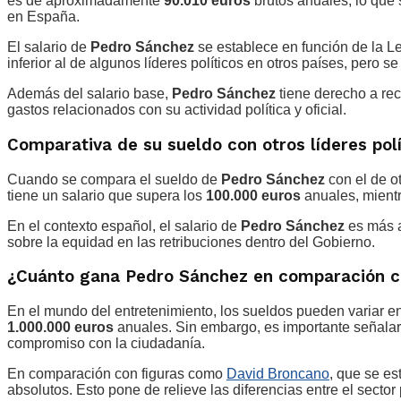
es de aproximadamente
90.010 euros
brutos anuales, lo que
en España.
El salario de
Pedro Sánchez
se establece en función de la L
inferior al de algunos líderes políticos en otros países, pero
Además del salario base,
Pedro Sánchez
tiene derecho a rec
gastos relacionados con su actividad política y oficial.
Comparativa de su sueldo con otros líderes polí
Cuando se compara el sueldo de
Pedro Sánchez
con el de ot
tiene un salario que supera los
100.000 euros
anuales, mientr
En el contexto español, el salario de
Pedro Sánchez
es más a
sobre la equidad en las retribuciones dentro del Gobierno.
¿Cuánto gana Pedro Sánchez en comparación c
En el mundo del entretenimiento, los sueldos pueden variar 
1.000.000 euros
anuales. Sin embargo, es importante señala
compromiso con la ciudadanía.
En comparación con figuras como
David Broncano
, que se e
absolutos. Esto pone de relieve las diferencias entre el sector 