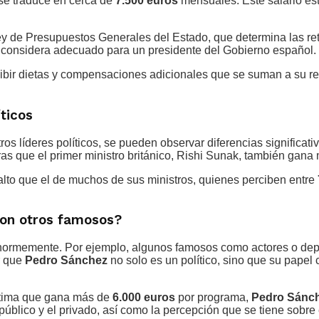
 se traduce en cerca de
7.500 euros
mensuales. Este salario est
ey de Presupuestos Generales del Estado, que determina las ret
 se considera adecuado para un presidente del Gobierno español.
ibir dietas y compensaciones adicionales que se suman a su rem
ticos
ros líderes políticos, se pueden observar diferencias significa
as que el primer ministro británico, Rishi Sunak, también gana
lto que el de muchos de sus ministros, quienes perciben entre
on otros famosos?
enormemente. Por ejemplo, algunos famosos como actores o depo
r que
Pedro Sánchez
no solo es un político, sino que su papel
stima que gana más de
6.000 euros
por programa,
Pedro Sánc
público y el privado, así como la percepción que se tiene sobre el