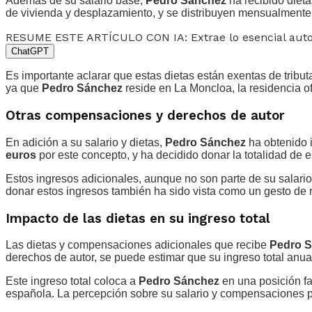
Además de su salario base,
Pedro Sánchez
ha recibido diet
de vivienda y desplazamiento, y se distribuyen mensualment
RESUME ESTE ARTÍCULO CON IA: Extrae lo esencial au
ChatGPT
Es importante aclarar que estas dietas están exentas de tributa
ya que
Pedro Sánchez
reside en La Moncloa, la residencia of
Otras compensaciones y derechos de autor
En adición a su salario y dietas,
Pedro Sánchez
ha obtenido i
euros
por este concepto, y ha decidido donar la totalidad de e
Estos ingresos adicionales, aunque no son parte de su salario 
donar estos ingresos también ha sido vista como un gesto de 
Impacto de las dietas en su ingreso total
Las dietas y compensaciones adicionales que recibe
Pedro 
derechos de autor, se puede estimar que su ingreso total anua
Este ingreso total coloca a
Pedro Sánchez
en una posición fa
española. La percepción sobre su salario y compensaciones pu