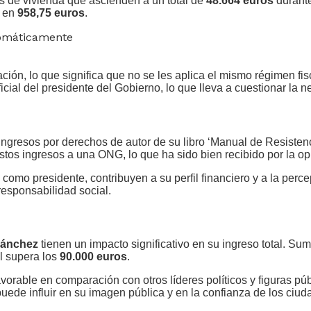
as de vivienda que ascienden a un total de
48.664 euros
durante
e en
958,75 euros
.
tomáticamente
ción, lo que significa que no se les aplica el mismo régimen fis
icial del presidente del Gobierno, lo que lleva a cuestionar la n
ngresos por derechos de autor de su libro ‘Manual de Resisten
stos ingresos a una ONG, lo que ha sido bien recibido por la op
como presidente, contribuyen a su perfil financiero y a la perce
responsabilidad social.
Sánchez
tienen un impacto significativo en su ingreso total. Sum
l supera los
90.000 euros
.
vorable en comparación con otros líderes políticos y figuras p
ede influir en su imagen pública y en la confianza de los ciud