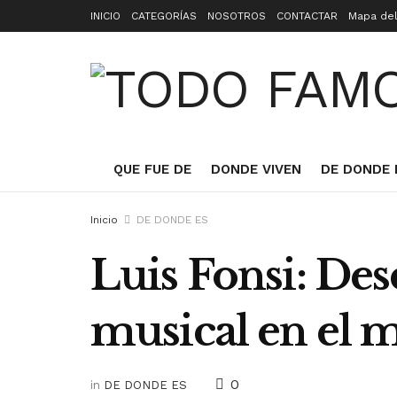
INICIO
CATEGORÍAS
NOSOTROS
CONTACTAR
Mapa del
QUE FUE DE
DONDE VIVEN
DE DONDE 
Inicio
DE DONDE ES
Luis Fonsi: Des
musical en el
0
in
DE DONDE ES