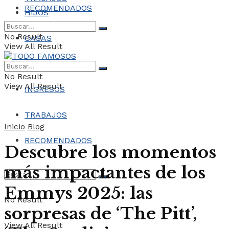
RECOMENDADOS
HIJOS
No Result
CASAS
View All Result
COCHES
No Result
View All Result
INGRESOS
TRABAJOS
Inicio
Blog
RECOMENDADOS
Descubre los momentos
más impactantes de los
Emmys 2025: las
No Result
sorpresas de ‘The Pitt’,
View All Result