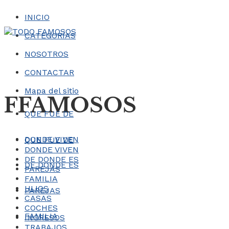
INICIO
CATEGORÍAS
NOSOTROS
CONTACTAR
Mapa del sitio
FFAMOSOS
QUE FUE DE
DONDE VIVEN
QUE FUE DE
DONDE VIVEN
DE DONDE ES
DE DONDE ES
PAREJAS
FAMILIA
HIJOS
PAREJAS
CASAS
COCHES
FAMILIA
INGRESOS
TRABAJOS