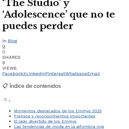
‘The Studio’ y
‘Adolescence’ que no te
puedes perder
in
Blog
0
0
SHARES
9
VIEWS
Facebook
X
Linkedin
Pinterest
Whatsapp
Email
📋 Índice de contenidos
Momentos destacados de los Emmys 2025
Premios y reconocimientos importantes
El lado divertido de los Emmys
Las tendencias de moda en la alfombra roja