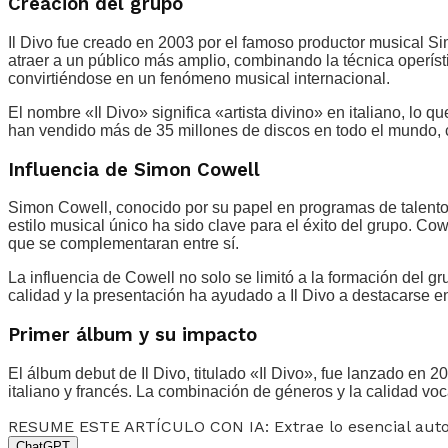
Creación del grupo
Il Divo fue creado en 2003 por el famoso productor musical S
atraer a un público más amplio, combinando la técnica operís
convirtiéndose en un fenómeno musical internacional.
El nombre «Il Divo» significa «artista divino» en italiano, lo
han vendido más de 35 millones de discos en todo el mundo, 
Influencia de Simon Cowell
Simon Cowell, conocido por su papel en programas de talento
estilo musical único ha sido clave para el éxito del grupo. C
que se complementaran entre sí.
La influencia de Cowell no solo se limitó a la formación del g
calidad y la presentación ha ayudado a Il Divo a destacarse en
Primer álbum y su impacto
El álbum debut de Il Divo, titulado «Il Divo», fue lanzado en 
italiano y francés. La combinación de géneros y la calidad voca
RESUME ESTE ARTÍCULO CON IA: Extrae lo esencial au
ChatGPT