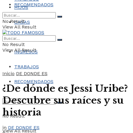
RECOMENDADOS
HIJOS
No Result
CASAS
View All Result
COCHES
No Result
View All Result
INGRESOS
TRABAJOS
Inicio
DE DONDE ES
RECOMENDADOS
¿De dónde es Jessi Uribe?
Descubre sus raíces y su
historia
No Result
in
DE DONDE ES
View All Result