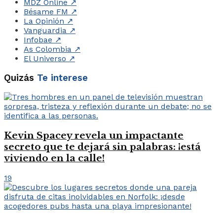
MDZ Online
↗
Bésame FM
↗
La Opinión
↗
Vanguardia
↗
Infobae
↗
As Colombia
↗
El Universo
↗
Quizás
Te interese
Kevin Spacey revela un impactante
secreto que te dejará sin palabras: ¡está
viviendo en la calle!
19