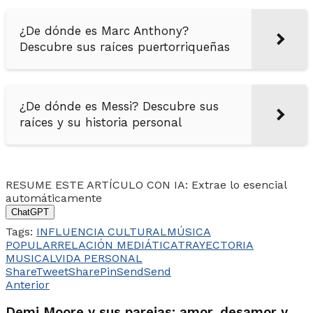
¿De dónde es Marc Anthony?
Descubre sus raíces puertorriqueñas
¿De dónde es Messi? Descubre sus
raíces y su historia personal
RESUME ESTE ARTÍCULO CON IA: Extrae lo esencial
automáticamente
ChatGPT
Tags:
INFLUENCIA CULTURAL
MÚSICA
POPULAR
RELACIÓN MEDIÁTICA
TRAYECTORIA
MUSICAL
VIDA PERSONAL
Share
Tweet
Share
Pin
Send
Send
Anterior
Demi Moore y sus parejas: amor, desamor y