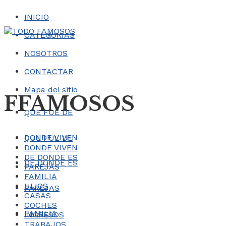
INICIO
CATEGORÍAS
NOSOTROS
CONTACTAR
Mapa del sitio
FFAMOSOS
QUE FUE DE
DONDE VIVEN
QUE FUE DE
DONDE VIVEN
DE DONDE ES
DE DONDE ES
PAREJAS
FAMILIA
HIJOS
PAREJAS
CASAS
COCHES
FAMILIA
INGRESOS
TRABAJOS