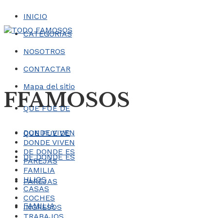
INICIO
CATEGORÍAS
NOSOTROS
CONTACTAR
Mapa del sitio
FFAMOSOS
QUE FUE DE
DONDE VIVEN
QUE FUE DE
DONDE VIVEN
DE DONDE ES
DE DONDE ES
PAREJAS
FAMILIA
HIJOS
PAREJAS
CASAS
COCHES
FAMILIA
INGRESOS
TRABAJOS