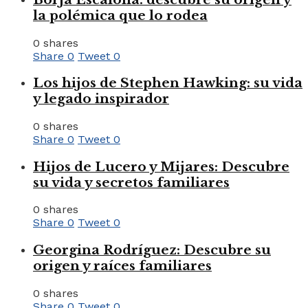
la polémica que lo rodea
0 shares
Share
0
Tweet
0
Los hijos de Stephen Hawking: su vida
y legado inspirador
0 shares
Share
0
Tweet
0
Hijos de Lucero y Mijares: Descubre
su vida y secretos familiares
0 shares
Share
0
Tweet
0
Georgina Rodríguez: Descubre su
origen y raíces familiares
0 shares
Share
0
Tweet
0