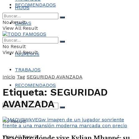
RECOMENDADOS
HIJOS
No Result
CASAS
View All Result
COCHES
No Result
View All Result
INGRESOS
TRABAJOS
Inicio
Tag
SEGURIDAD AVANZADA
RECOMENDADOS
Etiqueta:
SEGURIDAD
AVANZADA
No Result
View All Result
Descubre dónde vive Kylian Mbappé: su