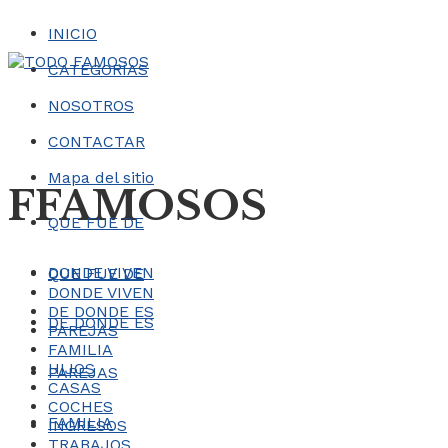
INICIO
CATEGORÍAS
NOSOTROS
CONTACTAR
Mapa del sitio
FFAMOSOS
QUE FUE DE
DONDE VIVEN
QUE FUE DE
DONDE VIVEN
DE DONDE ES
DE DONDE ES
PAREJAS
FAMILIA
HIJOS
PAREJAS
CASAS
COCHES
FAMILIA
INGRESOS
TRABAJOS