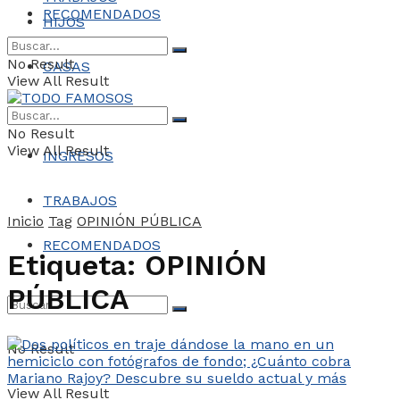
RECOMENDADOS
HIJOS
No Result
CASAS
View All Result
COCHES
No Result
View All Result
INGRESOS
TRABAJOS
Inicio
Tag
OPINIÓN PÚBLICA
RECOMENDADOS
Etiqueta:
OPINIÓN
PÚBLICA
No Result
View All Result