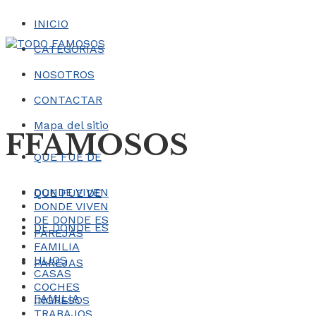
INICIO
CATEGORÍAS
NOSOTROS
CONTACTAR
Mapa del sitio
FFAMOSOS
QUE FUE DE
DONDE VIVEN
QUE FUE DE
DONDE VIVEN
DE DONDE ES
DE DONDE ES
PAREJAS
FAMILIA
HIJOS
PAREJAS
CASAS
COCHES
FAMILIA
INGRESOS
TRABAJOS