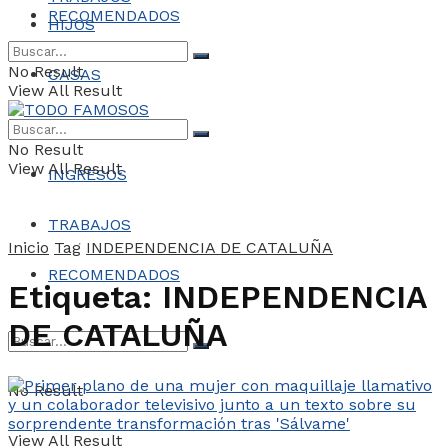
RECOMENDADOS
HIJOS
No Result
CASAS
View All Result
COCHES
No Result
View All Result
INGRESOS
TRABAJOS
Inicio
Tag
INDEPENDENCIA DE CATALUÑA
RECOMENDADOS
Etiqueta:
INDEPENDENCIA
DE CATALUÑA
No Result
View All Result