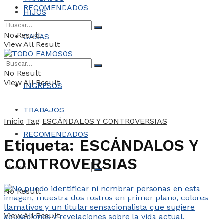
RECOMENDADOS
HIJOS
No Result
CASAS
View All Result
COCHES
No Result
View All Result
INGRESOS
TRABAJOS
Inicio
Tag
ESCÁNDALOS Y CONTROVERSIAS
RECOMENDADOS
Etiqueta:
ESCÁNDALOS Y
CONTROVERSIAS
No Result
View All Result