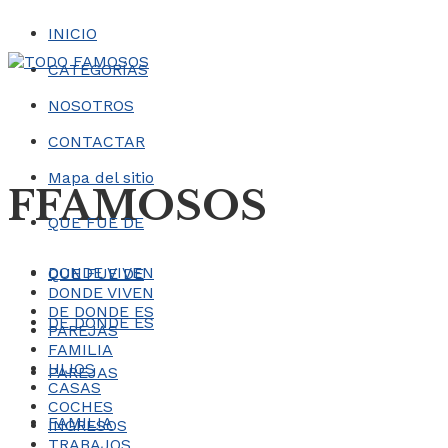
INICIO
CATEGORÍAS
NOSOTROS
CONTACTAR
Mapa del sitio
FFAMOSOS
QUE FUE DE
DONDE VIVEN
QUE FUE DE
DONDE VIVEN
DE DONDE ES
DE DONDE ES
PAREJAS
FAMILIA
HIJOS
PAREJAS
CASAS
COCHES
FAMILIA
INGRESOS
TRABAJOS