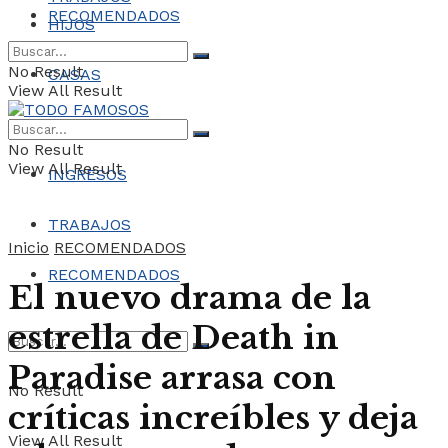
RECOMENDADOS
HIJOS
No Result
CASAS
View All Result
COCHES
No Result
View All Result
INGRESOS
TRABAJOS
Inicio
RECOMENDADOS
RECOMENDADOS
El nuevo drama de la
estrella de Death in
Paradise arrasa con
No Result
críticas increíbles y deja
View All Result