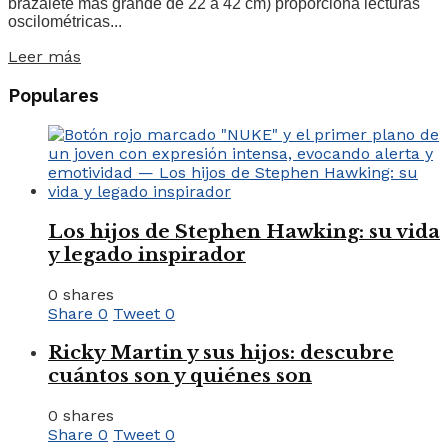
brazalete más grande de 22 a 42 cm) proporciona lecturas
oscilométricas...
Leer más
Populares
Los hijos de Stephen Hawking: su vida
y legado inspirador
0 shares
Share
0
Tweet
0
Ricky Martin y sus hijos: descubre
cuántos son y quiénes son
0 shares
Share
0
Tweet
0