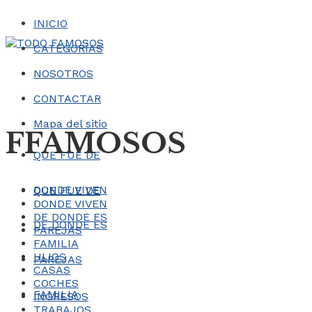
INICIO
CATEGORÍAS
NOSOTROS
CONTACTAR
Mapa del sitio
FFAMOSOS
QUE FUE DE
DONDE VIVEN
QUE FUE DE
DONDE VIVEN
DE DONDE ES
DE DONDE ES
PAREJAS
FAMILIA
HIJOS
PAREJAS
CASAS
COCHES
FAMILIA
INGRESOS
TRABAJOS