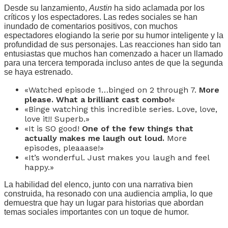
Desde su lanzamiento,
Austin
ha sido aclamada por los
críticos y los espectadores. Las redes sociales se han
inundado de comentarios positivos, con muchos
espectadores elogiando la serie por su humor inteligente y la
profundidad de sus personajes. Las reacciones han sido tan
entusiastas que muchos han comenzado a hacer un llamado
para una tercera temporada incluso antes de que la segunda
se haya estrenado.
«Watched episode 1…binged on 2 through 7.
More
please. What a brilliant cast combo!
«
«Binge watching this incredible series. Love, love,
love it!! Superb.»
«It is SO good!
One of the few things that
actually makes me laugh out loud.
More
episodes, pleaaase!»
«It’s wonderful. Just makes you laugh and feel
happy.»
La habilidad del elenco, junto con una narrativa bien
construida, ha resonado con una audiencia amplia, lo que
demuestra que hay un lugar para historias que abordan
temas sociales importantes con un toque de humor.