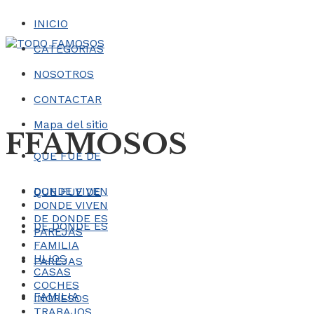
INICIO
CATEGORÍAS
NOSOTROS
CONTACTAR
Mapa del sitio
FFAMOSOS
QUE FUE DE
DONDE VIVEN
QUE FUE DE
DONDE VIVEN
DE DONDE ES
DE DONDE ES
PAREJAS
FAMILIA
HIJOS
PAREJAS
CASAS
COCHES
FAMILIA
INGRESOS
TRABAJOS