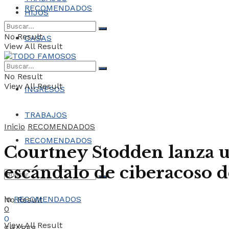
RECOMENDADOS
HIJOS
No Result
CASAS
View All Result
COCHES
No Result
View All Result
INGRESOS
TRABAJOS
Inicio
RECOMENDADOS
RECOMENDADOS
Courtney Stodden lanza u
escándalo de ciberacoso d
in
RECOMENDADOS
No Result
0
0
View All Result
SHARES