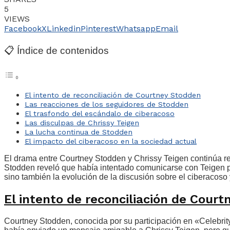
5
VIEWS
Facebook
X
Linkedin
Pinterest
Whatsapp
Email
📋 Índice de contenidos
El intento de reconciliación de Courtney Stodden
Las reacciones de los seguidores de Stodden
El trasfondo del escándalo de ciberacoso
Las disculpas de Chrissy Teigen
La lucha continua de Stodden
El impacto del ciberacoso en la sociedad actual
El drama entre Courtney Stodden y Chrissy Teigen continúa r
Stodden reveló que había intentado comunicarse con Teigen par
sino también la evolución de la discusión sobre el ciberacoso 
El intento de reconciliación de Cour
Courtney Stodden, conocida por su participación en «Celebrit