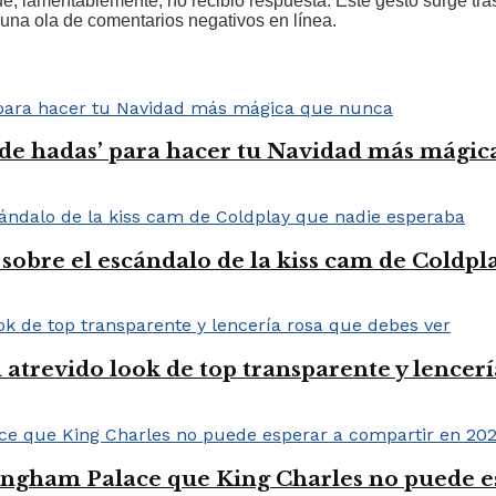
 lamentablemente, no recibió respuesta. Este gesto surge tras 
na ola de comentarios negativos en línea.
 de hadas’ para hacer tu Navidad más mági
sobre el escándalo de la kiss cam de Coldp
 atrevido look de top transparente y lencerí
ingham Palace que King Charles no puede e