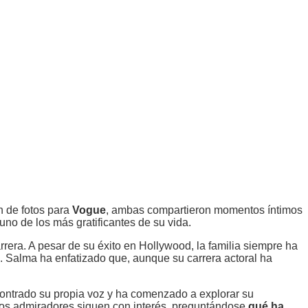
n de fotos para
Vogue
, ambas compartieron momentos íntimos
no de los más gratificantes de su vida.
era. A pesar de su éxito en Hollywood, la familia siempre ha
. Salma ha enfatizado que, aunque su carrera actoral ha
ncontrado su propia voz y ha comenzado a explorar su
chos admiradores siguen con interés, preguntándose
qué ha