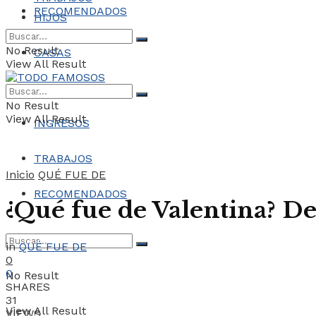
RECOMENDADOS
HIJOS
No Result
CASAS
View All Result
COCHES
No Result
View All Result
INGRESOS
TRABAJOS
Inicio
QUÉ FUE DE
RECOMENDADOS
¿Qué fue de Valentina? De
in
QUÉ FUE DE
0
0
No Result
SHARES
31
View All Result
VIEWS