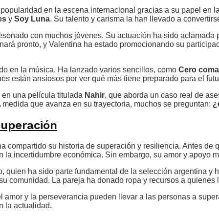
popularidad en la escena internacional gracias a su papel en l
es
y
Soy Luna
. Su talento y carisma la han llevado a convertirs
resonado con muchos jóvenes. Su actuación ha sido aclamada por 
nará pronto, y Valentina ha estado promocionando su partici
do en la música. Ha lanzado varios sencillos, como
Cero coma
es están ansiosos por ver qué más tiene preparado para el futu
 en una película titulada
Nahir
, que aborda un caso real de ase
 A medida que avanza en su trayectoria, muchos se preguntan:
¿
superación
 ha compartido su historia de superación y resiliencia. Antes de
on la incertidumbre económica. Sin embargo, su amor y apoyo mu
o, quien ha sido parte fundamental de la selección argentina y 
su comunidad. La pareja ha donado ropa y recursos a quienes 
l amor y la perseverancia pueden llevar a las personas a super
 la actualidad.