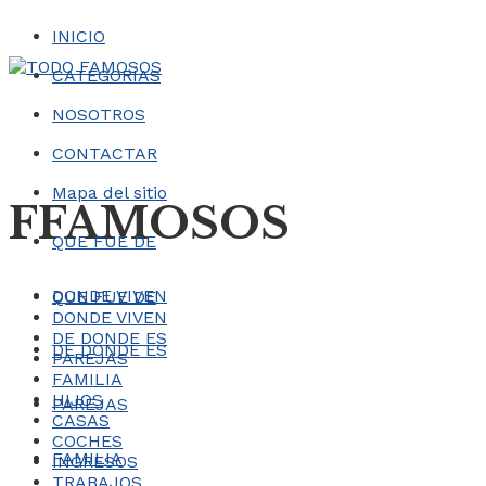
INICIO
CATEGORÍAS
NOSOTROS
CONTACTAR
Mapa del sitio
FFAMOSOS
QUE FUE DE
DONDE VIVEN
QUE FUE DE
DONDE VIVEN
DE DONDE ES
DE DONDE ES
PAREJAS
FAMILIA
HIJOS
PAREJAS
CASAS
COCHES
FAMILIA
INGRESOS
TRABAJOS