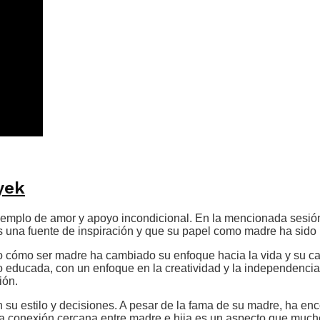
yek
ejemplo de amor y apoyo incondicional. En la mencionada sesió
 una fuente de inspiración y que su papel como madre ha sido u
cómo ser madre ha cambiado su enfoque hacia la vida y su carr
do educada, con un enfoque en la creatividad y la independencia
ión.
n su estilo y decisiones. A pesar de la fama de su madre, ha e
 Esta conexión cercana entre madre e hija es un aspecto que mu