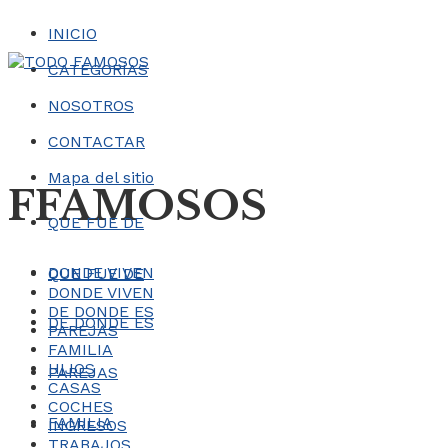
INICIO
CATEGORÍAS
NOSOTROS
CONTACTAR
Mapa del sitio
FFAMOSOS
QUE FUE DE
DONDE VIVEN
QUE FUE DE
DONDE VIVEN
DE DONDE ES
DE DONDE ES
PAREJAS
FAMILIA
HIJOS
PAREJAS
CASAS
COCHES
FAMILIA
INGRESOS
TRABAJOS