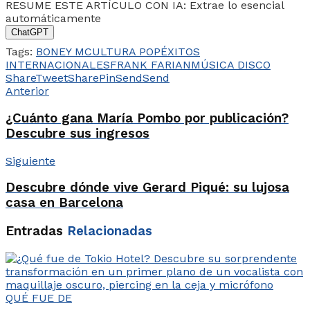
RESUME ESTE ARTÍCULO CON IA: Extrae lo esencial
automáticamente
ChatGPT
Tags:
BONEY M
CULTURA POP
ÉXITOS
INTERNACIONALES
FRANK FARIAN
MÚSICA DISCO
Share
Tweet
Share
Pin
Send
Send
Anterior
¿Cuánto gana María Pombo por publicación?
Descubre sus ingresos
Siguiente
Descubre dónde vive Gerard Piqué: su lujosa
casa en Barcelona
Entradas
Relacionadas
QUÉ FUE DE