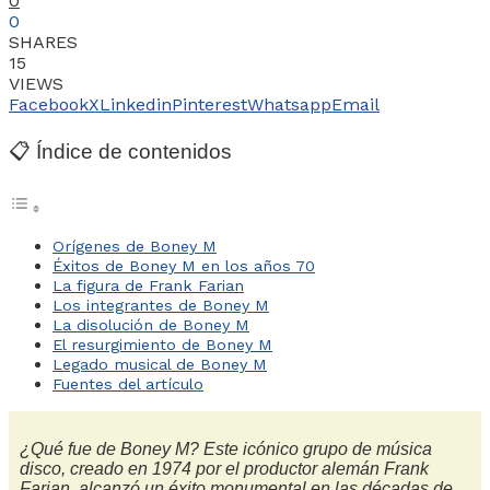
0
0
SHARES
15
VIEWS
Facebook
X
Linkedin
Pinterest
Whatsapp
Email
📋 Índice de contenidos
Orígenes de Boney M
Éxitos de Boney M en los años 70
La figura de Frank Farian
Los integrantes de Boney M
La disolución de Boney M
El resurgimiento de Boney M
Legado musical de Boney M
Fuentes del artículo
¿Qué fue de Boney M? Este icónico grupo de música
disco, creado en 1974 por el productor alemán Frank
Farian, alcanzó un éxito monumental en las décadas de