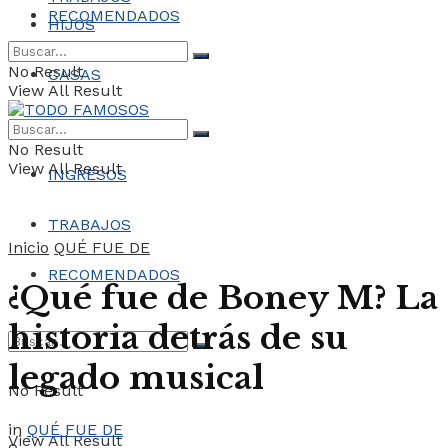
RECOMENDADOS
HIJOS
No Result
CASAS
View All Result
COCHES
No Result
View All Result
INGRESOS
TRABAJOS
Inicio
QUÉ FUE DE
RECOMENDADOS
¿Qué fue de Boney M? La
historia detrás de su
legado musical
No Result
in
QUÉ FUE DE
View All Result