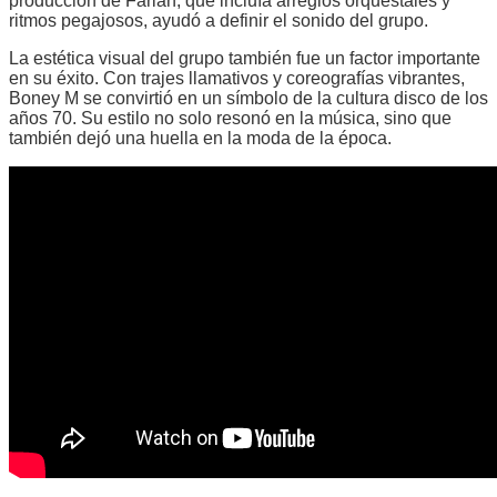
producción de Farian, que incluía arreglos orquestales y
ritmos pegajosos, ayudó a definir el sonido del grupo.
La estética visual del grupo también fue un factor importante
en su éxito. Con trajes llamativos y coreografías vibrantes,
Boney M se convirtió en un símbolo de la cultura disco de los
años 70. Su estilo no solo resonó en la música, sino que
también dejó una huella en la moda de la época.