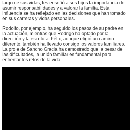
largo de sus vidas, les enseñó a sus hijos la importancia de
asumir responsabilidades y a valorar la familia. Esta
influencia se ha reflejado en las decisiones que han tomado
en sus carreras y vidas personales.
Rodolfo, por ejemplo, ha seguido los pasos de su padre en
la actuación, mientras que Rodrigo ha optado por la
dirección y la escritura. Félix, aunque eligió un camino
diferente, también ha llevado consigo los valores familiares.
La prole de Sancho Gracia ha demostrado que, a pesar de
las dificultades, la unión familiar es fundamental para
enfrentar los retos de la vida.