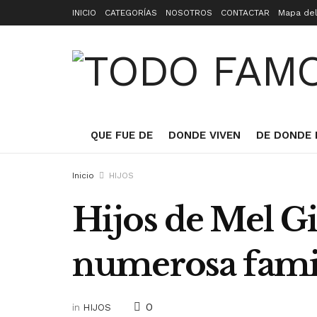
INICIO
CATEGORÍAS
NOSOTROS
CONTACTAR
Mapa del
QUE FUE DE
DONDE VIVEN
DE DONDE 
Inicio
HIJOS
Hijos de Mel Gi
numerosa fami
0
in
HIJOS