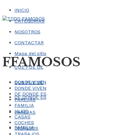
INICIO
CATEGORÍAS
NOSOTROS
CONTACTAR
Mapa del sitio
FFAMOSOS
QUE FUE DE
DONDE VIVEN
QUE FUE DE
DONDE VIVEN
DE DONDE ES
DE DONDE ES
PAREJAS
FAMILIA
HIJOS
PAREJAS
CASAS
COCHES
FAMILIA
INGRESOS
TRABAJOS