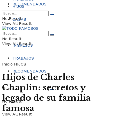
RECOMENDADOS
HIJOS
No Result
CASAS
View All Result
COCHES
No Result
View All Result
INGRESOS
TRABAJOS
Inicio
HIJOS
RECOMENDADOS
Hijos de Charles
Chaplin: secretos y
legado de su familia
No Result
famosa
View All Result