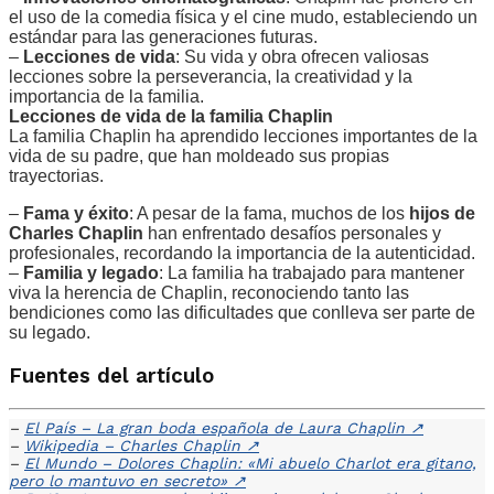
el uso de la comedia física y el cine mudo, estableciendo un
estándar para las generaciones futuras.
–
Lecciones de vida
: Su vida y obra ofrecen valiosas
lecciones sobre la perseverancia, la creatividad y la
importancia de la familia.
Lecciones de vida de la familia Chaplin
La familia Chaplin ha aprendido lecciones importantes de la
vida de su padre, que han moldeado sus propias
trayectorias.
–
Fama y éxito
: A pesar de la fama, muchos de los
hijos de
Charles Chaplin
han enfrentado desafíos personales y
profesionales, recordando la importancia de la autenticidad.
–
Familia y legado
: La familia ha trabajado para mantener
viva la herencia de Chaplin, reconociendo tanto las
bendiciones como las dificultades que conlleva ser parte de
su legado.
Fuentes del artículo
–
El País – La gran boda española de Laura Chaplin
↗
–
Wikipedia – Charles Chaplin
↗
–
El Mundo – Dolores Chaplin: «Mi abuelo Charlot era gitano,
pero lo mantuvo en secreto»
↗