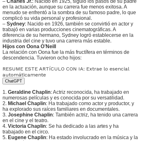
–
Charles Jr.
: Nacido en 1925, siguió los pasos de su padre
en la actuación, aunque su carrera fue menos exitosa. A
menudo se enfrentó a la sombra de su famoso padre, lo que
complicó su vida personal y profesional.
–
Sydney
: Nacido en 1926, también se convirtió en actor y
trabajó en varias producciones cinematográficas. A
diferencia de su hermano, Sydney logró establecerse en la
industria del cine y tuvo una carrera más estable.
Hijos con Oona O’Neill
La relación con Oona fue la más fructífera en términos de
descendencia. Tuvieron ocho hijos:
RESUME ESTE ARTÍCULO CON IA: Extrae lo esencial
automáticamente
ChatGPT
1.
Geraldine Chaplin
: Actriz reconocida, ha trabajado en
numerosas películas y es conocida por su versatilidad.
2.
Michael Chaplin
: Ha trabajado como actor y productor, y
ha explorado sus raíces familiares en documentales.
3.
Josephine Chaplin
: También actriz, ha tenido una carrera
en el cine y el teatro.
4.
Victoria Chaplin
: Se ha dedicado a las artes y ha
trabajado en el circo.
5.
Eugene Chaplin
: Ha estado involucrado en la música y la