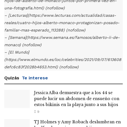
hijos-de-alberto-de-monaco-juntos-por-primera-vez-en-
una-fotografia.html) (nofollow)
– [Lecturas](https://www.lecturas.com/actualidad/casas-
reales/cuatro-hijos-alberto-monaco-protagonizan-posado-
familiar-mas-esperado_113288) (nofollow)
– [Semana](https://www.semana.es/famosos/alberto-ii-de-
monaco) (nofollow)
– [El Mundo]
(https://www.elmundo.es/loc/celebrities/2021/09/07/613608
defc6c83f2028b4653.html) (nofollow)
Quizás
Te interese
Jessica Alba demuestra que a los 44 se
puede lucir un abdomen de ensueño con
estos bikinis en la playa junto a sus hijos
9
TJ Holmes y Amy Robach deslumbran en