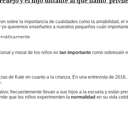
eflejo y el hijo distante al que llamó ‘privil
on sobre la importancia de cualidades como la amabilidad, el r
am y yo queremos enseñarles a nuestros pequeños cuán important
tomáticamente
ional y moral de los niños es
tan importante
como sobresalir e
ias de Kate en cuanto a la crianza. En una entrevista de 2016,
.
tivo; frecuentemente llevan a sus hijos a la escuela y están pr
rmite que los niños experimenten la
normalidad
en su vida coti