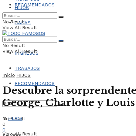
RECOMENDADOS
HIJOS
No Result
CASAS
View All Result
COCHES
No Result
View All Result
INGRESOS
TRABAJOS
Inicio
HIJOS
RECOMENDADOS
Descubre la sorprendente 
George, Charlotte y Loui
in
HIJOS
No Result
0
0
View All Result
SHARES