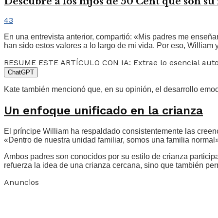
Descubre a los hijos de 50 Cent que son su r
43
En una entrevista anterior, compartió: «Mis padres me enseñar
han sido estos valores a lo largo de mi vida. Por eso, Willi
RESUME ESTE ARTÍCULO CON IA: Extrae lo esencial au
ChatGPT
Kate también mencionó que, en su opinión, el desarrollo emoc
Un enfoque unificado en la crianza
El príncipe William ha respaldado consistentemente las creenc
«Dentro de nuestra unidad familiar, somos una familia normal»
Ambos padres son conocidos por su estilo de crianza participa
refuerza la idea de una crianza cercana, sino que también pe
Anuncios