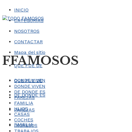
INICIO
CATEGORÍAS
NOSOTROS
CONTACTAR
Mapa del sitio
FFAMOSOS
QUE FUE DE
DONDE VIVEN
QUE FUE DE
DONDE VIVEN
DE DONDE ES
DE DONDE ES
PAREJAS
FAMILIA
HIJOS
PAREJAS
CASAS
COCHES
FAMILIA
INGRESOS
TRABAJOS